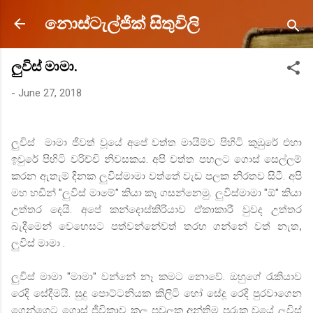
Skip to main content
නොස්ටැල්ජික් සිතුවිලි
ලුවිස් මාමා.
-
June 27, 2018
ලුවිස්
මාමා
ජීවත්
වූයේ
අපේ
වත්ත
මායිම්ව
පිහිටි
කුඹුරේ
එහා
ඉවුරේ
පිහිටි
වරිච්චි
නිවසකය
.
අපි
වත්ත
පහලට
ගොස්
සෙල්ලම්
කරන
ඇතැම්
දිනක
ලුවිස්මාමා
වත්තේ
වැඩ
පලක
නිරතව
සිටී
.
අපි
මහ
හඩින්
"
ලුවිස්
මාමේ
"
කියා
කෑ
ගසන්නෙමු
.
ලුවිස්මාමා
"
ඕ
"
කියා
උත්තර
දෙයි
.
අපේ
කන්දොස්කිරියාව
ඒකාකාරී
වුවද
උත්තර
බැදීමෙන්
වෙහෙසට
පත්වන්නේවත්
තරහ
ගන්නේ
වත්
නැත,
ලුවිස්
මාමා
.
ලුවිස්
මාමා
"
මාමා
"
වන්නේ
නෑ
කමට
නොවේ
.
ඔහුගේ
රැකියාව
රෙදි
සේදීමයි
.
සුදු
පොට්ටනියක
කිලිටි
හෝ
සේදූ
රෙදි
පුරවාගෙන
ගෙන්ගෙට
ගොස්
ජීවිකාව
කල
පවුලක
අන්තිම
පුරුක
වූයේ
ලුවිස්