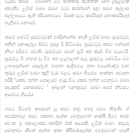
වැඩේ
කරයි
.
බොහෝ
විට
තාත්තාද
කැත්තක්
හෝ
උදැල්ලක්
අතැතිව
ලුවිස්
මාමා
සමග
වැඩ
කරන්නේ
ඔහු
සමග
අල්ලාප
සල්ලාපයට
ඇති
ප්
රියතාවයට
මිසක්
වැඩ
කරයිදෝ
නොකරයිදෝ
බැලීමට
නොවේ
.
කටේ
පෙට්ටි
සුරුට්ටුවක්
වරදින්නේම
නැති
ලුවිස්
මාමා
සුරුට්ටුව
අතින්
නොඅල්ලා
බීමට
පුරුදු
වී
සිටියේය
.
සුරුට්ටුව
අතට
ගන්නේ
නිවා
දමීමට
පමණි
.
සුරුට්ටුව
ඔහේ
දැවී
අළු
කැඩී
බිම
වැටෙයි
.
සුරුට්ටු
බී
හමාර
වූ
විට
අඹ
ලෑල්ලෙන්
සැදූ
සුරුට්ටු
පෙට්ටිය
මට
ලබාදෙන්නෙ
සෙල්ලම්
වාහන
සෑදීමටය
.
ඉතා
වයෝවෘද්ධ
වන
තුරුම
ලුවිස්
මාමා
කුලී
වැඩ
වලට
ආවා
ගියේය
.
තාත්තා
පවසන
පරිදි
"
යකඩ
ඉන්න
පොලවේ
ගැසූ
විට
යකඩ
ඉන්න
වෙනුවට
මාමා
කැරකවී
යනතරමට
"
අබලන්
වනතුරුම
මාමා
අපේ
නිවසට
ආවේය
;
ගියේය
.
ගමට
පිටගම්
කාරයන්
වූ
අපට
නඩු
හබද
එමට
තිබුණි
.
ඒ
අවස්තාවල
අපට
පක්ශව
ඇත්ත
වෙනුවෙන්
සාක්ෂි
දීමට
තරම්
අවංක
වූ
අතලොස්ස
අතරින්
එක්
අයෙකි
,
ලුවිස්
මාමා
.
කවුරු
මොනවා
කීවත්
ඇත්ත
කතා
කිරීමත්
,
ඇත්ත
වෙනුවෙන්
පෙනී