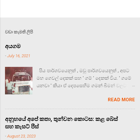
වඩා කැමති ලිපි
අයගම
-
July 16, 2021
පිය පාර්ශවයෙනුත් , මවු පාර්ශවයෙනුත් , අපට
මහ ගෙවල් දෙකක් සහ ' ගම් ' දෙකක් විය. ' ගමේ
යනවා ' කියා ඒ දෙපසෙහිම ගමන් බිමන් වලට
යෙදුනත් , ' ගමේ යනවා ' කියූ විට අපට බොහෝ
READ MORE
සතුට දැනවූයේ අම්මාගේ ගම් පියස වන අයගම
යන ගමනයි. අයගම , රත්නපුර පානදුර මාර්ගයේ
ඉඩංගොඩට නුදුරු හැරණියාවක පාලමින් හැරී
අනූහයේ අපේ කතා, තුන්වන කොටස: කළ බේස්
කිලෝමීටර් 14 ක් ගිය විට හමුවන ගම් පියසකි. ඒ
සහ කැසට් පීස්
ගම , වැඩි වෙනසක් නොමැතිව තවමත් ඇතත් ,
-
August 23, 2023
මීට දශක තුනකටත් කලින් , පොඩි වුන් ලෙස විඳි