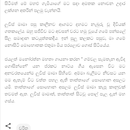
සිටීමත්
මේ
මහළු
ගැමියාගේ
මට
සදා
අමතක
නොවන
උදාර
ලක්ශන
අතරින්
පලමු
වැන්නයි
.
ලුවිස්
මාමා
පසු
කාලීනව
ආගමට
දහමට
නැබුරු
වූ
දිවියක්
ගතකලේය
.
ඔහු
සජීවීව
මට
අවසන්
වරට
හමු
වූයේ
ගමේ
පන්සලේ
සීල
සමාදාන
කටයුත්තකදීය
.
ඉන්
සුලු
කලකට
පසුව
,
මා
ගමේ
නොසිටි
මොහොතක
එතුමා
මිය
පරලොව
ගොස්
සිටියේය
.
ජයලත්
මනෝරත්න
මහතා
ගායනා
කරන
"
ගම්වල
සැමතැන
ඇවිද
ගොසින්නේ
"
යන
ප්
රකට
නාට්ය
ගීය
ඇසෙන
විට
මට
අනවරතයෙන්ම
ලුවිස්
මාමා
සිහිවේ
.
අම්මා
බැලීමට
නිවසට
යන
මම
ඇතැම්
විට
වත්ත
පහල
ඇති
තාත්තාගේ
සොහොන
අසලට
යමි
.
තාත්තාගේ
සොහොන
අසලම
ලුවිස්
මාමා
කැපූ
කානුවක්
තවමත්
ඇත
.
ලුවිස්
මාමාත්
,
තාත්තාත්
සිටවූ
පොල්
පැල
දැන්
මහ
ගස්ය
.
චරිත