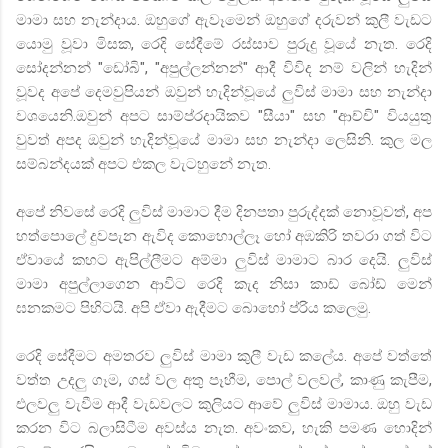
මාමා
සහ
නැන්දාය
.
ඔහුගේ
ඇවෑමෙන්
ඔහුගේ
දරුවන්
කුලී
වැඩට
යොමු
වූවා
මිසක
,
රෙදි
සේදීමේ
රස්සාව
පුරුදු
වූයේ
නැත
.
රෙදි
සෝදන්නන්
"
ඩෝබි
", "
අපුල්ලන්නන්
"
ආදී
විවිද
නම්
වලින්
හැදින්
වූවද
අපේ
දෙමවුපියන්
ඔවුන්
හැදින්වූයේ
ලුවිස්
මාමා
සහ
නැන්දා
වශයෙනි
.
ඔවුන්
අපට
සාම්ප්
රදායිකව
"
සීයා
"
සහ
"
ආච්චි
"
වියයුතු
වුවත්
අපද
ඔවුන්
හැදින්වූයේ
මාමා
සහ
නැන්දා
ලෙසිනි
.
කුල
මල
සම්බන්දයක්
අපට
එකල
වැටහුනේ
නැත
.
අපේ
නිවසේ
රෙදි
ලුවිස්
මාමාට
දීම
දිනපතා
පුරුද්දක්
නොවූවත්
,
අප
හත්පොලේ
දුවපැන
ඇවිද
කොහොල්ලෑ
හෝ
අඹකිරි
තවරා
ගත්
විට
ඒවායේ
කහට
ඇපිල්ලීමට
අම්මා
ලුවිස් මාමාට
බාර
දෙයි
.
ලුවිස්
මාමා
අපුල්ලාගෙන
ආවිට
රෙදි
කැද
නිසා
කාඩ්
බෝඩ්
මෙන්
ඝනකමට
පිහිටයි
.
අපි
ඒවා
ඇදීමට
බොහෝ
ප්
රිය
කලෙමු
.
රෙදි
සේදීමට
අමතරව
ලුවිස්
මාමා
කුලී
වැඩ
කලේය
.
අපේ
වත්තේ
වත්ත
උදලු
ගෑම
,
ගස්
වල
අතු
පෑහීම
,
පොල්
වලවල්
,
කාණු
කැපීම
,
එලවලු
වැවීම
ආදී
වැඩවලට
කුලියට
ආවේ
ලුවිස්
මාමාය
.
ඔහු
වැඩ
කරන
විට
බලාසිටීම
අවස්ය
නැත
.
අවංකව
,
හැකි
පමණ
හොදින්