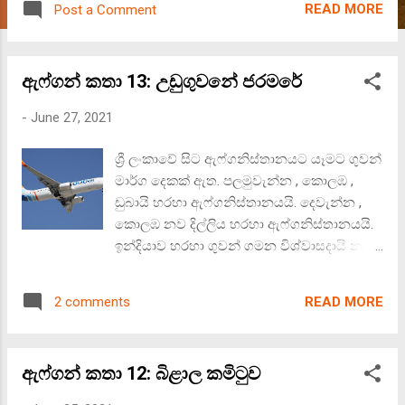
READ MORE
Post a Comment
මුල් සතියේම එවැනි තත්ත්වයක් නැතැයි මම
දැන ගතිමි. එබැවින් , ඊලඟ වර ලංකාවට පැමිණ
ආපසු යන විට , කුඩා පෝසිලේන් බුදු පිලිමයක් ,
ඇෆ්ගන් කතා 13: උඩුගුවනේ ජරමරේ
පිත්තල පහනක් , පහන් තිර , පැන් බඳුනක් ,
හඳුන් කූරු සහ හඳුන් කූරු බඳුනක් රැගෙන
-
June 27, 2021
ගියෙමි. කාබුල්හි සීත කාලයට මල් නොමැති
නිසා , රෙදි මල් පොකුරක්ද මා විසින් මිලදී ගත්
ශ්‍රී ලංකාවේ සිට ඇෆ්ගනිස්තානයට යෑමට ගුවන්
දෑ අතර විය. (දුර බැහැර අවදානම් සහිත රටක
මාර්ග දෙකක් ඇත. පලමුවැන්න , කොලඹ ,
වෙසෙන විට දෙවියන් බුදුන් සිහි වීම
ඩුබායි හරහා ඇෆ්ගනිස්තානයයි. දෙවැන්න ,
ස්වාභාවිකය ! ) බුදු පිලිමය තැබීමට කදිම ,
කොලඹ නව දිල්ලිය හරහා ඇෆ්ගනිස්තානයයි.
ලාච්චු තුනකින් යුත් කුඩා රාක්කයක් මා සතු
ඉන්දියාව හරහා ගුවන් ගමන විශ්වාසදායී නැත.
විය. එහි මුදුනත , අඩි දෙකක දිගකින් හා
ගුවන් ගමනට මඟීන් නොමැතිවීම වැනි
පලලකින් යුතු මතුපිටකි. ඇෆ්ගන් පිරිමි වරුන්
කාරණා මත , දිල්ලි , කාබුල් ගමන ඇතැම් විට
සාම්ප්‍රදායිකව උරහිසේ දමාගෙන යන දුඹුරු
READ MORE
2 comments
අවලංගු කෙරේ. එම නිසා , අපේ තේරීම වූයේ
පැහැති රෙදි කඩක් , කාර්යාලයේ ඉස්ලාම්
ඩුබායි හරහා ගමනයි. ඩුබායි හරහා කාබුල්
උගතුන්ගේ අනුදැනුමද මත ඒ මත එලා , බුදු
යාමට සේවා සපයන ගුවන් සමාගම් දෙකකි.
පිලිමයත් අනෙකුත් ආම්පන්නත් තැබීමෙන්
ඇෆ්ගන් කතා 12: බිළාල කමිටුව
පලමුවැන්න එමිරේට්ස් (Emirates) ගුවන්
කදිම බුදු කුටියක් නිර්මාණය කර ගැනීමට මට
සේවයයි. දෙවැන්න ෆ්ලයි ඩුබායි (Fly Dubai)