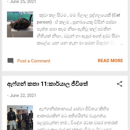
හැකි විය. මේ බුදු කු...
-
June 25, 2021
ගුවන් සේවයයි. ෆ්ලයි ඩුබායි ගුවන් සේවය , '
සකසුරුවම් ' ගුවන් සමාගමකි (Budget Air Line)
කුඩා කල සිටම , මම බිලාල පුද්ගලයෙකි (Cat
. මේ දෙක අතරින්ද , වැඩි කාලයක් සහ ඩුබායිහි
person) . ඒ කලම , සුනඛයෙකු විසින් පස්සා
වැඩි වේලාවක් ගතවන ගුවන් ගමන එමිරේට්ස්
පැත්ත සපා කෑම නිසා ඇතිවූ කල් පවතින
මඟින් පියා සැරීමයි. එබැවින් , අඩු කාලයකින්
භීතියක් නිසා , ඔවුන් හා ඇසුර අතේ දුරට සීමා
යා හැකි ෆල්යි ඩුබායි , අප බොහෝ විට තෝරා
කලේය. යන යන තැන මා සමඟ මිතුරන් වීමට
ගත්තෙමු. (කොලඹ සිට ඩුබායි ගුවන් කාලය
විවරණ දී සිටි පුද්ගලයන් දෙකොට්ඨාශයකි ,
පැය හතර හමාරකි , ඩුබායි සිට කාබුල් දක්වා
පලමු වැන්නෝ බිලාලයන්ය. දෙවැන්නෝ මම
පැය තුනකි. ෆ්ලයි ඩුබායි ගුවන් සේවයේ ගුවන්
READ MORE
Post a Comment
ඔබට නොකියමි! ඇෆ්ගනිස්තානයේ
තොටේ නැවතී සිටින කාලය (waiting time)
යුනෝකාවේදී පවා එයම සිදු විය. යුනෝකාවේ
පැය තුනක් වන අතර , එමිරේට්ස් ගුවන්
දෙයාකාරයක බිලාලයෝ සිටියහ. පලමු වැනි
සේවයේ එම කාලය පැය අටකි. ෆ්ලයි ඩුබායි
ඇෆ්ගන් කතා 11:කාර්යාල ජීවිතේ
පිරිස කැලෑ බලලුන් වැනි කණ්ඩායමකි. ඔවුන් ,
දිනපතා ගුවන් සේවා තුනක් කාබුල් වෙත
කුණු බක්කි වැනි කෑම බහුල ස්ථාන වල ලැග
පවත්වන අතර , එම...
-
June 22, 2021
සිටින , අපිරිසිදු ජීවීන් කාන්ඩයකි. සිනා පොදක් ,
කතා බහක් නැත. ලඟට ගොස් ' සේ සේ ' කීවත්
ඇෆ්ගනිස්තානයේ සේවා ජීවිතය කිහිප
' ෆූස් ' ගා පිඹියි. කන්සා වල , වල්ගයේ හෝ
ආකාරයකින් මට අතිශයින්ම වැදගත්ය.
ශරීරයේ තුවාල ඇත , කන් කොට , වල්ගා කොට
පලමුවැන්න නම් , විදේශ රටක වසර හතරක්
අයද සිටිති. තමන්ට අයත් වූ සීමා මුර කරන
සේවය කල මුල් අවස්තාව වීමය. ඊට පෙර ,