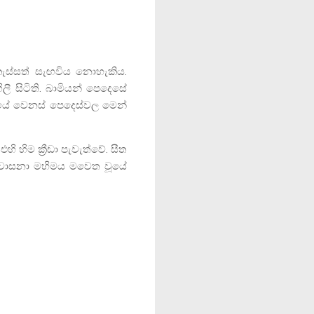
ැස්සත් සැඟවිය නොහැකිය.
ී සිටිති. බාමියන් පෙදෙසේ
යේ වෙනස් පෙදෙස්වල මෙන්
හි හිම ක්‍රීඩා පැවැත්වේ. සීත
මේ වාසනා මහිමය මවෙත වූයේ