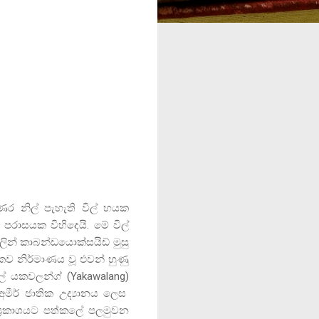
ොණර නිල් පැහැති විල් හයක
 පරාසයක විහිදෙයි. මේ විල්
ලින් කාබන්ඩයොක්සයිඩ් මුසු
කව නිර්මාණය වූ එවන් හුණු
ිල් යකවලන්ග්
(Yakawalang)
අමීර් ජාතික උද්‍යානය ලෙස
 ප්‍රකාශයට පත්කලේ පලමුවන