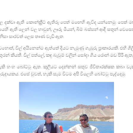
විල දක්වා ඇති කොන්ක්‍රීට් ඇතිරූ පෙත් මඟෙහි ඇවිද යන්නෙමු. පෙත්
යෙහි ඇති ලෙන් වල හාවුන්
,
ඌරු මීයන්
,
බිම් බස්සන් ආදී සතුන් වෙසෙත
 නිසා සාරවත් ලෙස තෘණ වැඩී ඇත.
කිවහොත්
,
විල් අයිනෙන්ම ඇත්තේ දියට නැමුණු ගැඹුරු ප්‍රාකාරයකි. එහි 
රන් කියති. විල් පත්ලේ
,
කඳු බෑවුම් වලින් සෝදා ගිය රොන් මඩ පිරී ඇත
ැකි හංහ බෝට්ටු ඇත. කුලියට දෙන්නන් සතුව ජීවිතාරක්ෂක කබා වැන
ුරුදායකය. එසේ වුවත්
,
හැකි සෑම විටම අපි විලෙහි බෝට්ටු පැද්දෙමු.