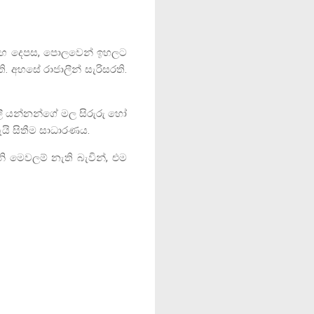
 මඟ දෙපස
,
පොලවෙන් ඉහලට
ි. අහසේ රාජාලීන් සැරිසරති.
ගිලී යන්නන්ගේ මල සිරුරු හෝ
ැයි සිතීම සාධාරණය.
ි මෙවලම් නැති බැවින්
,
එම