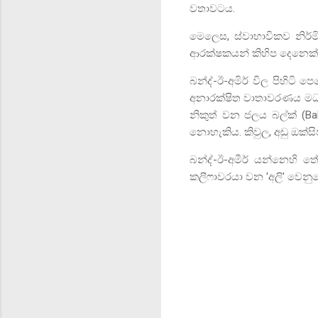
වතාවටය.
මෙලෙස
,
ස්වාභාවිකව නිර
ආරක්ෂකයන් කිහිප දෙනෙක්
බන්ද්-ඊ-අමිර් විල පිහිටි ප
අනාරක්ෂිත වාතාවරණය මධ්‍ය
නිකුත් වන ජලය බල්ක්
(Bal
නොහැකිය. කිවුල
,
අඩු ඔක්සි
බන්ද්-ඊ-අමීර් යන්නෙහි 
කලීෆාවරයා වන
'
අලි
'
වෙනුව