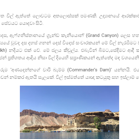
්මිත විල් ඇත්තේ ලොවටම අතලොස්සක් පමණකි. උද්‍යානයේ ආරක්ෂා
 සේවයට යොදවා සිටී.
ෙදෙස
,
ඇෆ්ගනිස්තානයේ
ග්‍රෑන්ඩ් කැනියොන්
’ (Grand Canyon)
ලෙස හන්
යේ වුවද දස දහස් ගනන් දෙස් විදෙස් සංචාරකයන් මේ විල් නැරඹීමට වා
kh)
නදියට එක් වේ. මේ ජලය කිවුල්ය. එබැවින් බීමට
,
සේදීමට ආදී 
ජන් ප්‍රතිශතය ආදිය නිසා විල් දියෙහි සප්‍රාණිකයන් ඇත්තේද මඳ වශයෙනි
තේරුම
'
අණදෙන්නගේ වාරි බැම්ම (
Commander’s Dam
)
'
යන්නයි. එ
ෙන් නම්කර ඇතයි සැලකේ. විල් ඉස්මත්තේ යාඥා කටයුතු සහ ඉස්ලාම් 