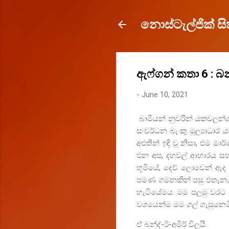
නොස්ටැල්ජික් සිත
ඇෆ්ගන් කතා 6 : බන්
-
June 10, 2021
බාමියන් නුවරින් යකවලන්ග
සංවර්ධන බැංකු මූල්‍යාධා
අළුතින් ඉඳි වූ නිසා
,
එම මාර්
එන අප
,
දහවල් ආහාරය සහ
භූමියේ
,
දෙව් ලොවෙන් ඇද ව
පමණ ගමනකින් පසු එතැනය ල
හැටියේමය. මම පලමු වරට එහ
වශයෙන්ම මම ගල් ගැසුනෙම
ඒ බන්ද්-ඊ-අමීර් විලයි.