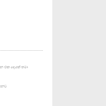
වෙන එක දෙයක් තමා
යෙනව