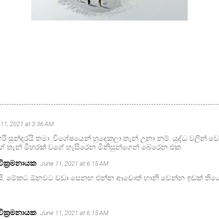
11, 2021 at 3:36 AM
ි සුන්දරයි තමා. විශේෂයෙන් හුදෙකලා තැන් උනා නම්. යුද්ධ වලින් 
 තැන් මීහරක් වගේ හැසිරෙන මිනිසුන්ගෙන් බේරෙන එක.
වික්‍රමනායක
June 11, 2021 at 6:15 AM
ි. මේකට ඕනවට වඩා සෙනඟ එන්න ආවොත් හානි වෙන්න ඉඩක් ති
වික්‍රමනායක
June 11, 2021 at 6:15 AM