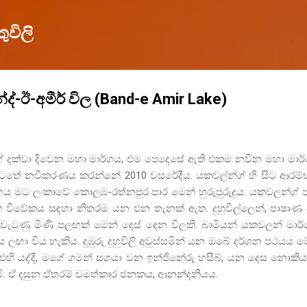
Skip to main content
ුවිලි
ද්-ඊ-අමීර් විල (Band-e Amir Lake)
් දක්වා දිවෙන මහා
මාර්ගය
,
එම පෙදෙසේ ඇති එකම නවීන මහා මාර්
ර යටතේ නවීකරණය කරන්නේ 2010 වසරේදීය. යකවල්න්ග් හි සිට ආරම්
ගය මට ලංකාවේ කොලඹ-රත්නපුර පාර මෙන් හුරුපුරුදුය. යකවලන්ග් 
 විවේකය සඳහා නිතරම යන එන තැනක් ඇත. දුහුවිල්ලෙන්
,
පාෂාණ 
ැටුණු මිණි පලඟක් මෙන් දෙස් දෙන විලකි. බාමියන් යකවලන් මාර
ඟා විය හැකිය. දුඹුරු දුහුවිලි අවුස්සමින් යන ඔබේ දර්ශන පථයය ම
ි යද්දී
,
මගේ ගමන් සගයා වන ඉන්ජිනේරු හසීබ්
,
යන දෙස නොකියා
ි. ඒ දසුන ඒතරම් චමත්කාර ජනකය
,
ආනන්දනීයය.