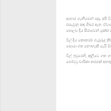
ආහාර ගැනීමෙන් පසු
,
අපි 
එසැවුනු කඳු ශිඛර ඇත. ඒවා
පොලව දිය සීරාවෙන් යුක්ත
විල් දිය කොතරම් ගැඹුරුද 
සොයා ගත නොහැකි යැයි මිතු
විල් ඉවුරෙහි
,
කුලියට ගත හ
බෝට්ටු චාරිකා තරමක් අනත