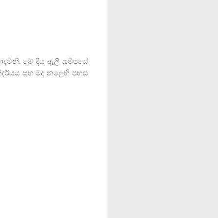
දමිනි. මේ දිය ඇලි සමීපයේ
්දර්යය සහ මද නලෙහි පහස