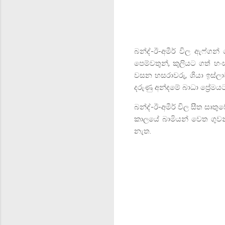
බන්ද්-ඊ-අමීර් විල ඇෆ්ගන
පෙම්වතුන්
,
කුලියට ගත් හ
වසන හසරාවරු
,
ශියා ඉස්ල
දරුණු අන්දමේ බාධා ප්‍රේ
බන්ද්-ඊ-අමීර් විල සීත සෘතු
කාලයේ බාමියන් වෙත ගුවන්
නැත.