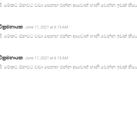
ි. මේකට ඕනවට වඩා සෙනඟ එන්න ආවොත් හානි වෙන්න ඉඩක් ති
වික්‍රමනායක
June 11, 2021 at 6:15 AM
ි. මේකට ඕනවට වඩා සෙනඟ එන්න ආවොත් හානි වෙන්න ඉඩක් ති
වික්‍රමනායක
June 11, 2021 at 6:15 AM
ි. මේකට ඕනවට වඩා සෙනඟ එන්න ආවොත් හානි වෙන්න ඉඩක් ති