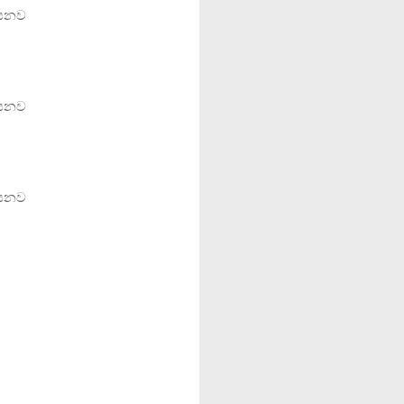
යෙනව
යෙනව
යෙනව