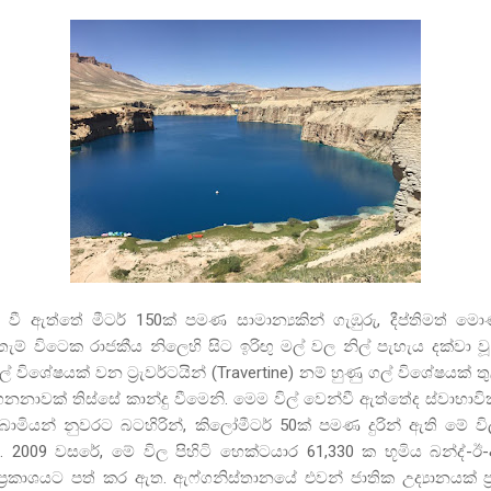
ිත වී ඇත්තේ මීටර්
150
ක් පමණ සාමාන්‍යකින් ගැඹුරු
,
දීප්තිමත් ම
ැම් විටෙක රාජකීය නිලෙහි සිට ඉරිඟු මල් වල නිල් පැහැය දක්වා වූ
් විශේෂයක් වන ට්‍රැවර්ටයින්
(Travertine)
නම් හුණු ගල් විශේෂයක් තු
නනාවක් තිස්සේ කාන්දු වීමෙනි. මෙම විල් වෙන්වී ඇත්තේද ස්වාභාවි
 බාමියන් නුවරට බටහිරින්
,
කිලෝමීටර්
50
ක් පමණ දුරින් ඇති මේ ව
ේ.
2009
වසරේ
,
මේ විල පිහිටි හෙක්ටයාර
61,330
ක භූමිය බන්ද්-ඊ-
 ප්‍රකාශයට පත් කර ඇත. ඇෆ්ගනිස්තානයේ එවන් ජාතික උද්‍යානයක්