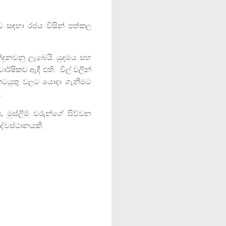
ව සඳහා රජය විසින් පත්කල
දුනවනු ලැබෙයි. යුදමය සහ
ර්ෂිකව ඇදී එති.
විල් වලින්
කටයුතු වලට යොදා ගැනීමට
.
ය
,
මුස්ලිම් වරුන්ගේ සිව්වන
දේවස්ථානයකි.