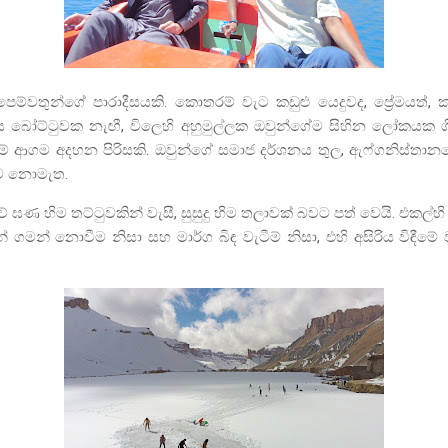
් පෙම්වතුන්ගේ පාරාදීසයකි. කොතරම් වැට කඩුළු යෙදුවද
,
ප්‍රේමයත්
,
ක
ංස බෝට්ටුවක නැඟී
,
විලෙහි අහුමුල්ලක ඔවුන්ගේම සිහින ලෝකයක ගිල
ාම් ආගම අදහන පිරිසකි. ඔවුන්ගේ සමාජ දර්ශනය තුල
,
ඇෆ්ගනිස්තාන
මයට නොමැත.
වේ ඝණ හිම තට්ටුවකින් වැසී
,
සුසුදු හිම තලාවක් බවට පත් වෙයි. එකල්හි එ
 ගමන් නොවීම නිසා සහ මාර්ග බිඳ වැටීම් නිසා
,
එහි අසිරිය විඳී