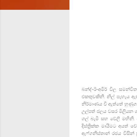
බන්ද්-ඊ-අමීර් විල සමන්ව
එකතුවකිනි. නිල් පැහැය ඇත
නිර්මාණය වී ඇත්තේ හුණුගල
උල්පත් ජලය වසර මිලියන ග
ගල් බැමි සහ වේලි මඟිනි.
දිස්ත්‍රික්ක මායිමට අයත් ව
ඇෆ්ගනිස්තාන් රජය විසින්