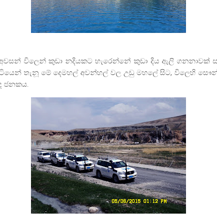
අවසන් විලෙන් කුඩා නදියකට හැරෙන්නේ කුඩා දිය ඇලි ගනනාවක් සා
ටියෙන් තැනූ මේ දෙමහල් අවන්හල් වල උඩු මහලේ සිට
,
විලෙහි සෞන
වාද ජනකය.