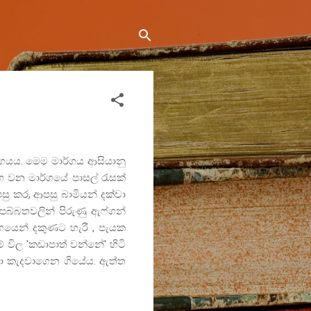
ගයය. මෙම මාර්ගය ආසියානු
භ වන මාර්ගයේ පාසල් රැසක්
පසු කර
,
ආපසු බාමියන් දක්වා
පබ්බතවලින් පිරුණු ඇෆ්ගන්
්ගයෙන් දකුණට හැරී
,
පැයක
ේ විල
'
කඩාපාත් වන්නේ
'
හිටි
 කැදවාගෙන ගියේය. ඇත්ත