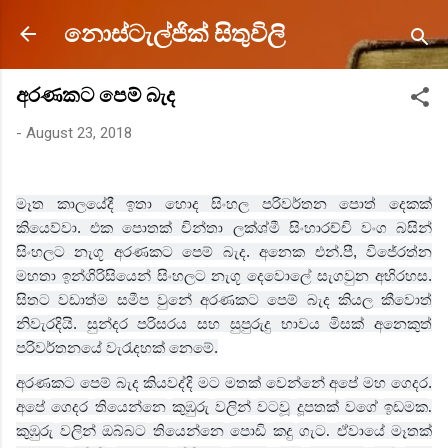
Skip to main content
නොස්ටැල්ජික් සිතුවිලි
අරණකට පෙම් බැද
-
August 23, 2018
මෑත කාලයේදී ඉතා හොද සිංහල පරිවර්තන පොත් දෙකක්
කියෙව්වා. එක පොතක් චින්තා ලක්ශ්මී සිංහාරච්චි වංග බසින්
සිංහලට නැගූ අරණකට පෙම් බැද. අනෙක එන්.පී, විජේරත්න
මහතා ඉන්ගිරිසියෙන් සිංහලට නැගූ දෙවොලේ සැගවුන අභිරහස.
සිතට වඩාත්ම සමීප වුනේ අරණකට පෙම් බැද කියල කීවොත්
නිවැරදියි. සුන්දර පරිසරය සහ සුපුරුදු භාවය මිසක් අනෙකුත්
පරිවර්තනයේ වැරැදහක් නෙමේ.
අරණකට පෙම් බැද කියවද්දි මට මතක් වෙන්නේ අපේ මහ ගෙදර.
අපේ
ගෙදර
තියෙන්නෙ
කුඹුරු
වලින්
වටවූ
දූපතක්
වගේ
ඉඩමක
.
කුඹුරු
වලින්
ඔබ්බට
තියෙන්නෙ
පොඩි
කදු
ගැට
ඒවායේ
මෑතක්
.