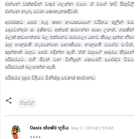
එන්නේ
වක්කඩින්
වතුර
ගලන්න
වගෙ
ඒ
වගේ
කවි
සිතුවිලි
.
එන්නෙ
නැහැ
වෙන
කොතැනකදීවත්
.
අරණකට
පෙම්
බැද
කතා
නායකයාගේ
චරිතය
තුලින්
මම
දෙවෙන්දරා
සං
දකිනව
අත්පත්
කරගන්න
ආසා
උනත්
ගසකින්
.
,
මලක්
කඩාගත්තම
මල
ඉක්මනට
පරවෙලා
යනව
කියල
දන්න
නිසා
ඔහු
භානුමතී
හැරයන්නෙ
නොකියම
භානුමතී
වගේම
මංචිත්
.
,
කුන්තාත්
ඔහුට
පෙම්
බදින්න
ඇති
ඒත්
ඔහුගේ
ආදරය
තිබුනේ
.
පරිසරයට
එහි
ජීවත්
වන
මිනිසුන්
කෙරෙහි
දයාර්ද්ර
වීමට
.
පරිසරයත්
බලපාන්න
ඇති
.
පරිසරය
පුදුම
විදියට
මිනිස්සු
වෙනස්
කරවනව
.
සිතුවිලි
Oasis ක්ෂේම භූමිය
May 21, 2019 at 2:55 AM
C
++++