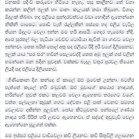
වනකම්
පදිංචි
කරුවො
හිටියෙ
නැහැ
පසු
කාලීනව
තේ
වගා
.
කරන්න
කලින්
ඉලුක්
හා
මානං
කැලයක්
තමා
තිබුනෙ
විශාල
.
මිදුලක්
තිබ්බා
හද
එළියෙ
සුන්දරවත්වය
වඩා
හොදින්
දැනෙන්නෙ
.
නිකිනි
මාසෙට
පොඩි
වැහි
රැල්ලකින්
පස්සෙ
හද
එලිය
වැටිල
.
තියන
මිදුලට
වෙලා
ඉන්න
මම
හරි
ආසයි
ගෙදර
හැමෝම
නිදි
.
.
අපෙ
සුරතල්
බලු
පැටියා
වෙච්ච
ටොමියා
ඇවිත්
මා
ගාවට
වෙලා
ඉන්නවා
තෙත
බරිත්
පොල්
අතු
සද
එලියට
රිදී
ඉරි
වගේ
දිලිසෙනව
.
.
ඉලුක්
යාය
සර
සර
හඩින්
සෙලවෙද්දි
තෙත
අමු
ඉලුක්
ගස්
වලින්
"
"
හමන්නෙ
මන
බදින
සුවදක්
වක්කඩ
බැදල
වතුර
පුරවල
තියෙන
.
ලියදි
සද
එලියෙ
දිලිසෙනව
.
ගිණිකොන
දිග
කන්දෙ
ඒ
කාලේ
ඕළු
මුවෙක්
උන්නා
බටහිර
.
පැත්තේ
කැලේ
නරි
රංචුවක්
ඕළු
මුවාගේ
කඨොර
නාදයත්
.
,
නරින්ගේ
හූවත්
එකට
කලවම්
වෙලා
ඇහෙනව
තරගෙට
වගේ
.
වත්ත
පල්ලෙහා
කුඹුක්
ගහට
දේවතා
එළි
පාත්
වෙනව
සමහර
වෙලාවට
දකින්න
පුලුවන්
පෝය
කිට්ටුවනම්
පන්සලේ
ගණ්ඨා
.
නාදය
හරි
පිරිත්
හරි
ලාවට
ඇහෙනවා
ඒ
සද්දේ
අඩුවැඩි
වෙලා
.
ඇහෙන්නෙ
සුළගත්
එක්ක
.
මම
ඉස්සර
එළියෙ
වාඩිවෙලා
කවි
ලියනව
කවි
සිතුවිලි
ගලාගෙන
.