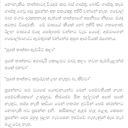
නොහැකිය. තාත්තාටද වියදම් කර
,
බස් ගාස්තු
,
බෝඩිං ගාස්තු
,
කෑම
ගාස්තු ගෙවූ පසු ප්‍රසන්න අත සතයකුදු ඉතිරි වන්නේ නැත. ගඩොල්
බාග ජංගම දුරකතනයද ඇත්තේ තාත්තාගේ අසනීපය නිසාය. එයද
අමතර වියදමකි.
මේ මාසයේ කීයක් හෝ ඉතිරි කර ගතහොත්
,
ඊලඟ මාසයේ එයද සෝදාපාළු වන්නට වැඩ යෙදේ.
අම්මාගෙන්
ගඩොල්බාගයට ඇමතුමක් එන්නේම අසුබ ආරංචියක් රැගෙනය.
"
පුතේ තාත්තා ඇඩ්මිට් කලා"
පුතේ තාත්තාට අමාරුයි කොළඹට මාරු කලා. හවහ ඇම්බියුලන්ස්
එකේ එනවා"
"
පුතේ තාත්තට කවුරුවත් ලඟ නැතුව බෑ කිව්වා"
ප්‍රසන්නට සම වයසේ යෞවනයන්ට මෙන් පෙම්වතියක් නැත.
පෙම්වතියකගේ උණුහුම
,
තිස්සේම සිත ඉල්ලුවත් අතේ සතේ
නැතුව
,
පස්ස නැති කඩියා මෙන් හතරහ දුවමින් පෙම් කරන්නට
නොහැකි බව ප්‍රසන්න දනී.
කසිකබල් ඇඳුම් හැඳ පැලඳ
,
කෙසඟ
ප්‍රසන්න දෙස මුහුදු සුලඟ ගැවසෙන ඉසව්වේ ගැහැණුන් ඇස හැර
බැලුවේද නැත.