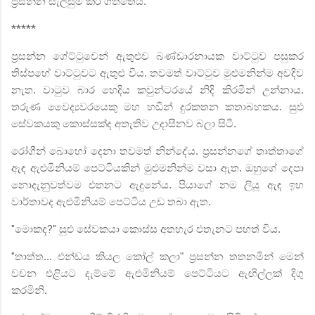
ප්‍රසන්න සැලසුම් කර ගත්තේය.
*****
ප්‍රසන්න ගේට්ටුවෙන් ඇතුළුව බණ්ඩාරනායක වාට්ටුව පසුකර
තිස්පහේ වාට්ටුවට ඇතුළු විය. තවමත් වාට්ටුව මුළුමනින්ම අවදිව
නැත. වාටුව බාර හෙදිය කවුන්ටරයේ නිදි කිරමින් උන්නාය.
තරුණ වෛද්‍යවරයෙකු මහ හඬින් දුරකතන කතාබහකය. සුළු
සේවකයකු කොස්සක්ද අතැතිව උදාසීනව බලා සිටී.
රෝගීන් බොහෝ දෙනා තවමත් නින්දේය. ප්‍රසන්නගේ තාත්තාගේ
ඇඳ ඇළුමිනියම් පෙට්ටියකින් මුළුමනින්ම වසා ඇත. ඔහුගේ දෙපා
නොදැනුවත්වම එතනට ඇදුනේය. පියාගේ නම ලියූ ඇඳ ඉහ
වාර්තාවද ඇළුමිනියම් පෙට්ටිය උඩ තබා ඇත.
"
මොකද
?"
සුළු සේවකයා කොස්ස අතහැර එතැනට පහත් විය.
"
තාත්ත... එන්ඩය කියල කෝල් කලා" ප්‍රසන්න තතනමින් මෙන්
වචන එළියට දැම්මේ ඇළුමිනියම් පෙට්ටියට ඇඟිල්ලක් දිගු
කරමිනි.