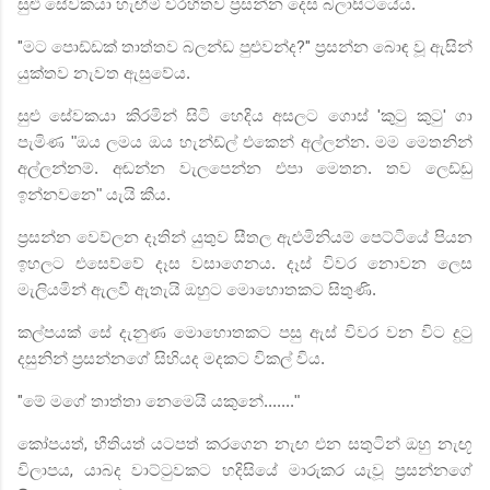
සුළු සේවකයා හැඟීම් විරහිතව ප්‍රසන්න දෙස බලාසිටියේය.
"
මට පොඩ්ඩක් තාත්තව බලන්ඩ පුළුවන්ද
?"
ප්‍රසන්න බොඳ වූ ඇසින්
යුක්තව නැවත ඇසුවේය.
සුළු සේවකයා කිරමින් සිටි හෙදිය අසලට ගොස්
'
කුටු කුටු
'
ගා
පැමිණ "ඔය ලමය ඔය හැන්ඩ්ල් එකෙන් අල්ලන්න. මම මෙතනින්
අල්ලන්නම්. අඬන්න වැලපෙන්න එපා මෙතන. තව ලෙඩ්ඩු
ඉන්නවනෙ"
යැයි කීය.
ප්‍රසන්න වෙව්ලන දෑතින් යුතුව සීතල ඇළුමිනියම් පෙට්ටියේ පියන
ඉහලට එසෙව්වේ දෑස වසාගෙනය. දෑස් විවර නොවන ලෙස
මැලියමින් ඇලවී ඇතැයි ඔහුට මොහොතකට සිතුණි.
කල්පයක් සේ දැනුණ මොහොතකට පසු ඇස් විවර වන විට දුටු
දසුනින් ප්‍රසන්නගේ සිහියද මදකට විකල් විය.
"
මේ මගේ තාත්තා නෙමෙයි යකුනේ......."
කෝපයත්
,
භීතියත් යටපත් කරගෙන නැඟ එන සතුටින් ඔහු නැඟූ
විලාපය
,
යාබද වාට්ටුවකට හදිසියේ මාරුකර යැවූ ප්‍රසන්නගේ