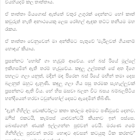
වියහියදම් කල තාත්තාය.
ඒ තාත්තා මියගොස් ඇත්තේ වතුර උගුරක් දෙන්නට හෝ කාත්
කවුරුත් නැති අනාථයෙකු ලෙස රෝහල් ඇඳක තට්ට තනියම මහ
රෑකය.
ඒ තාත්තා වෙනුවෙන් මා අන්තිමට පැතුවේ
‘
මැරිලවත් ගියානම්
හොඳය
’
කියාය.
ප්‍රසන්නට
‘
හෝස්
’
ගා හැඬුම් ආවේය.
හේ බස් රියේ මුල්ලේ
ඉකිගසමින් ඇති තරම් හැඬුවේය. කඳුලු උල්පතක් සේ අත දිගෙ
පහලට ගලා යනුත්
,
මඳින් මඳ පිරෙන බස් රියේ මඟීන් තමා දෙස
බලනුත් ඔහුට දැනුණි. කඳුලු ගලා ගිය පසු තරමක සැහැල්ලුවක්
ප්‍රසන්නට ඇති විය. හේ හිස ඔසවා බලන විට බසය බම්බලපිටිය
හන්දියෙන් හරවා ටවුන්හෝල් දෙසට ඇදෙමින් තිබිණි.
"
දැන් ගිහිල්ල ඩොක්ටර්ලට කතා කරලම අම්මට පණිවුඩේ දෙනව.
ඔෆිස් එකටයි
,
කැම්පස් යාළුවන්ටයි කියනව ඉන් පස්සෙ.
බොස්ගෙන් ණයක් ඉල්ලගන්න පුළුවන් වෙයි. මරණෙ ගමේ
ගිනිහිල්ල පුළුවන් තරම් හොඳට අවසන් කටයුතු ටික කරනව"