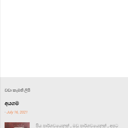
s
වඩා කැමති ලිපි
අයගම
-
July 16, 2021
පිය පාර්ශවයෙනුත් , මවු පාර්ශවයෙනුත් , අපට