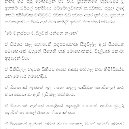
නින්ද ගිය පසු රෝහලෙන් පිට විය. ප්‍රසන්නගේ පසුම්බියේ වූ
අන්තිම රුපියල් පන්සියය මිටමොලවාගත් තැරැව්කරු පසුදා උදේ
හතට කිසිවෙකු වාට්ටුවට එවන බව පවසා අතුරුදන් විය. ප්‍රසන්න
නවාතැනට පැමිණ ඇස් පියා ගනිද්දී අළුයම එකහමාර පමණය.
"
මේ මනුස්සය මැරිලවත් යන්නෙ නෑනෙ"
ඒ විස්තර කල නොහැකි ජුගුප්සාජනක සිතුවිල්ල ඇස් පියවෙන
මොහොතේ ඔහුගේ සිතෙහි එක් මොහොතකට විදුලියක් කොටා
අතුරුදන් විය.
ඒ සිතිවිල්ල
,
නැවත සිහියට ආවේ ආපසු රෝහල කරා හිමිදිරියේම
යන මේ බස් ගමනේදීය.
ඒ මියගොස් ඇත්තේ අලි ගහන කැලෑ මායිමක ගොවිතැන් කර
,
කවා පොවා මා ඇති දැඩි කල තාත්තාය.
ඒ මියගොස් ඇත්තේ පාපැදියේ සැතපුම් ගනනක් දහඩිය මුගුරු
හලමින් මා පාසල් රැගෙන ගිය තාත්තාය.
ඒ මියගොස් ඇත්තේ තමන් බඩට නොකා
,
මගේ සරසවි ගමනට