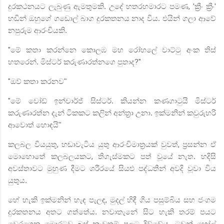
දුරකථනයට ලැබුණු ඇමතුමකි. උදේ හතරහමාරට පමණ
, '
ක්‍රීං ක්‍රීං
'
හඬින් ඔහුගේ ගඩොල් බාග දුරකතනය නාද විය. එයින් ගලා ආවේ
නපුරුම ආරංචියකි.
"
මේ කතා කරන්නෙ කොලඹ මහ රෝහලේ වාට්ටු අංක තිස්
හතරෙන්. මිස්ටර් කරුණාරත්නගෙ පුතාද
?"
"
ඔව් කතා කරනව"
"
මේ වෝඩ් ඉන්චාර්ජ් සිස්ටර්. කියන්න කණගාටුයි මිස්ටර්
කරුණාරත්න දැන් ටිකකට කලින් අන්ත්‍රා උනා. ඉක්මනින් කවුරුහරි
ආවොත් හොඳයි"
කලබල වියයුතු
,
හඬාවැටිය යුතු ආරංචිමාත්‍රයක් වුවත්
,
ප්‍රසන්න ඒ
මොහොතේ කලබලයකට
,
තිගැස්මකට පත් වූයේ නැත. හදිසි
අවස්තාවට මුහුණ දීමට ශරීරයේ සියළු පද්ධතීන් අවදි වූවා විය
යුතුය.
හේ හැකි ඉක්මනින් හැඳ පැලඳ
,
මුදල් හිඳී ගිය
පසුම්බිය සහ ජංගම
දුරකතනය අතට ගත්තේය. නවාතැනේ සිට හැකි තරම් පයට
වෙරගෙන මොරටුව බස් නැවතුම් පලට දිව්වේය. ටවුන් හෝල්