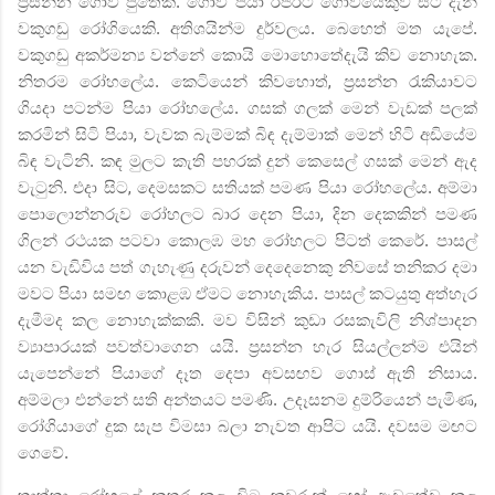
ප්‍රසන්න ගොවි පුතෙකි. ගොවි පියා රජරට ගොවියෙකුව සිට දැන්
වකුගඩු රෝගියෙකි. අතිශයින්ම දුර්වලය. බෙහෙත් මත යැපේ.
වකුගඩු අකර්මන්‍ය වන්නේ කොයි මොහොතේදැයි කිව නොහැක.
නිතරම රෝහලේය. කෙටියෙන් කිවහොත්
,
ප්‍රසන්න රැකියාවට
ගියදා පටන්ම පියා රෝහලේය. ගසක් ගලක් මෙන් වැඩක් පලක්
කරමින් සිටි පියා
,
වැවක බැම්මක් බිඳ දැම්මාක් මෙන් හිටි අඩියේම
බිඳ වැටිනි. කඳ මුලට කැති පහරක් දුන් කෙසෙල් ගසක් මෙන් ඇද
වැටුනි. එදා සිට
,
දෙමසකට සතියක් පමණ පියා රෝහලේය. අම්මා
පොලොන්නරුව රෝහලට බාර දෙන පියා
,
දින දෙකකින් පමණ
ගිලන් රථයක පටවා කොලඹ මහ රෝහලට පිටත් කෙරේ. පාසල්
යන වැඩිවිය පත් ගැහැණු දරුවන් දෙදෙනෙකු නිවසේ තනිකර දමා
මවට පියා සමඟ කොළඹ ඒමට නොහැකිය. පාසල් කටයුතු අත්හැර
දැමීමද කල නොහැක්කකි. මව විසින් කුඩා රසකැවිලි නිශ්පාදන
ව්‍යාපාරයක් පවත්වාගෙන යයි. ප්‍රසන්න හැර සියල්ලන්ම එයින්
යැපෙන්නේ පියාගේ දෑත දෙපා අවසඟව ගොස් ඇති නිසාය.
අම්මලා එන්නේ සති අන්තයට පමණි. උදෑසනම දුම්රියෙන් පැමිණ
,
රෝගියාගේ දුක සැප විමසා බලා නැවත ආපිට යයි. දවසම මඟට
ගෙවේ.