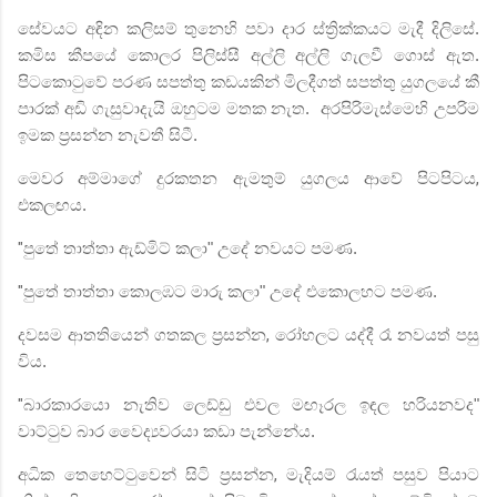
සේවයට අඳින කලිසම් තුනෙහි පවා දාර ස්ත්‍රික්කයට මැදී දිලිසේ.
කමිස කීපයේ කොලර පිලිස්සී අල්ලි අල්ලි ගැලවී ගොස් ඇත.
පිටකොටුවේ පරණ සපත්තු කඩයකින් මිලදීගත් සපත්තු යුගලයේ කී
පාරක් අඩි ගැසුවාදැයි ඔහුටම මතක නැත.
අරපිරිමැස්මෙහි උපරිම
ඉමක ප්‍රසන්න නැවතී සිටී.
මෙවර අම්මාගේ දුරකතන ඇමතුම් යුගලය ආවේ පිටපිටය
,
එකලඟය.
"
පුතේ තාත්තා ඇඩ්මිට් කලා" උදේ නවයට පමණ.
"
පුතේ තාත්තා කොලඹට මාරු කලා" උදේ එකොලහට පමණ.
දවසම ආතතියෙන් ගතකල ප්‍රසන්න
,
රෝහලට යද්දී රෑ නවයත් පසු
විය.
"
බාරකාරයො නැතිව ලෙඩ්ඩු එවල මඟෑරල ඉඳල හරියනවද"
වාට්ටුව බාර වෛද්‍යවරයා කඩා පැන්නේය.
අධික තෙහෙට්ටුවෙන් සිටි ප්‍රසන්න
,
මැදියම් රැයත් පසුව පියාට