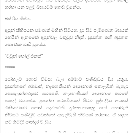
හරහා යන පලමු බසයටම ගොඩ වුනේය.
බස් රිය හිස්ය.
අසුන් කිහිපයක පමණක් මඟීන් සිටියහ. දුර සිට පැමිණෙන බසයක්
හෙයින් ඇතමෙක් අසුන්වල වකුටුව නිදති. ප්‍රසන්න තනි අසුනක
කොණක වාඩි වූයේය.
"
ටවුන් හෝල් එකක්"
*****
රෝහලට ගොස් විමසා බලා අම්මාට පණිවුඩය දිය යුතුය.
ප්‍රසන්නගේ අම්මාත්
,
නැඟෙණියන් දෙදෙනාත් කොලඹින් බැහැර
පොලොන්නරුවේ වෙසෙති. නැඟෙණියන් දෙදෙනාම තවමත්
පාසල් වයසේය. ප්‍රසන්න සරසවියෙන් පිටව පුද්ගලික අංශයේ
රැකියාවකට ගොස් දෙවසරකි. දුරකතනයකුදු හෝ නොමැති
නිවසට පණිවුඩ යවන්නේ අසැල්වැසි නිවසක් හරහාය. ඒ සඳහා
තව හිමිදිරි පාන්දර වැඩිය.