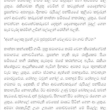
තාත්තා රෝහලේ නතර කල විට කවුරුන් හෝ ආවතේව කල
යුතුය.
රැකියාවක නියුතු වෙමින් ඒ කටයුත්තේ යෙදෙන්නට
ප්‍රසන්නට අපහසුය. දිනකට රුපියල් පන්සියයේ කුලියට කවුරුන්
හෝ ආවතේව කරුවෙක් තාත්තා සමීපයේ නතරකල යුතුය.
එසේ
නවත්වන ආවතේවකරුවෝ දෙතුන් දෙනෙකුගෙන් මුදල් ගෙන
සැර වැරද කරමින් උඩින් පල්ලෙන් රෝගීන් බලති.
"
අනේ ලොකු පුතේ උඹ පුළුපුළුවන් වෙලාවට මා ගාව හිටහං"
තාත්තා කන්කෙඳිරි ගායි. පුත්‍ර සමාගමය තරම් වෙන කිමෙක්ගේවත්
සමාගමය නොවටිනේය. ප්‍රසන්න හැකි සෑම රාත්‍රියකම පියා
සමීපයේ තනි රැක්කද සැමදාම එසේ කරන්නටද බැරිය. රැකියා
ක්ෂේත්‍රයට ආධුනිකයෙක් බැවින් දිනකට අමතර පැය තුනක්වත්
වැඩ කල යුතුය. සේවා ස්ථානය ඇත්තේ පානදුරේය. නවාතැන
මොරටුවේය. රෝහල ටවුන් හෝල් ය. පානදුර සිට රෝහලට බස්
ගමනම පෑ දෙකකි. ඒ නිසා ආවතේවකරුගේ රුපියල් පන්සියය
කපාහැරිය නොහැකිය. ඊට අමතරව උණු වතුර බෝතලයේ
,
සබන්
කැටයේ
,
තුවායේ
,
දත් බුරුසුවේ
,
පිඟානේ සිට රෝහලට රැගෙන යා
යුතුය. රෝහලේ නොමැති වෙසෙස් ඖෂධ පිටින් ගෙන ආ යුතුය.
අම්මා රසකැවිලි උයා උපයන සොච්චමෙන් මේ සියල්ල කල