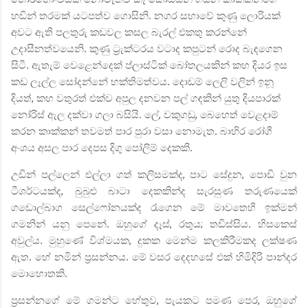
හඬින් තරමක් යටපත්ව ගොසිනි. නගර සභාවේ කුණු ලොරියක්
අවට ඇති පලතුරු කඩවල කසල බැරල් එකතු කරන්නේ
උදාසීනත්වයෙනි. කුණු ට්‍රැක්ටරය වටාද කපුටන් රොද බැඳගෙන
සිටී. ඇතැම් වෙළෙන්දෙක් ප්ලාස්ටික් බෝතලයකින් කහ දියර ඉස
කඩ ලෑල්ල සෝදන්නේ භක්තිමත්වය. දොඩම් ලෙලි වලින් ඉනූ
දියත්
,
කහ වතුරත් එක්ව අපුල දනවන පල් ගඳකින් යුතු දියපාරක්
නෝරිස් ඇල දක්වා ගලා බසියි. ලේ
,
වකුගඩු
,
බෙහෙත් වෙළදාම්
කරන
කාක්කන් තවමත් පාර පුරා වසා නොමැත. බාහිර රෝගී
අංශය අසල පාර දෙපස දිගු පෝලිම් දෙකකි.
උඩින් පල්ලෙන් එල්ලා ගත් කලිසමක්ද
,
පාට සේදුන
,
පොඩි වුන
ටීශර්ටයක්ද
,
බුබුළු බාටා දෙකකින්ද සැරසුණ තරුණයෙක්
ගඩොල්බාග සෙල්ෆෝනයක්ද රැගෙන මේ මාවතෙහි ඉක්මන්
ගමනින් යනු පෙනේ. ඔහුගේ දෑස්
,
රතුය
;
තඩිස්සිය. හිසකෙස්
අවුල්ය. මුහුණේ විශ්මයක
,
දුකක මෙන්ම කලකිරීමකද ලක්ෂණ
ඇත. හේ නමින් ප්‍රසන්නය. මේ වසර දෙදහසේ එක් හිමිදිරි පාන්දර
මොහොතකි.
ප්‍රසන්නගේ මේ ගමන්ට හේතුව
,
පැයකට පමණ පෙර
,
ඔහුගේ