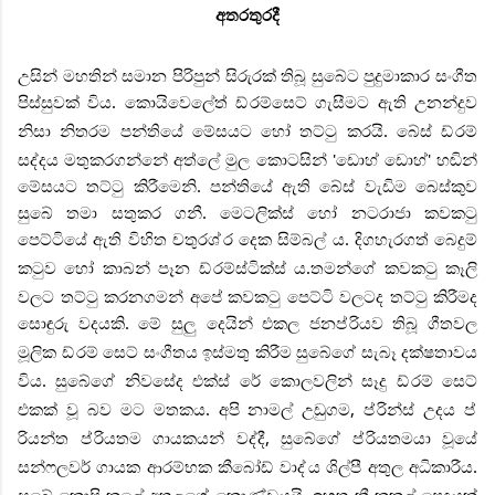
අතරතුරදී
උසින් මහතින් සමාන පිරිපුන් සිරුරක් තිබූ සුබේට පුදුමාකාර සංගීත
පිස්සුවක් විය. කොයිවෙලේත් ඩ්
රම්සෙට් ගැසීමට ඇති උනන්දුව
නිසා නිතරම පන්තියේ මේසයට හෝ තට්ටු කරයි. බේස් ඩ්
රම්
සද්දය මතුකරගන්නේ අත්ලේ මුල කොටසින් 'ඩොහ් ඩොහ්' හඬින්
මේසයට තට්ටු කිරීමෙනි. පන්තියේ ඇති බේස් වැඩිම බෙස්කුව
සුබේ තමා සතුකර ගනී. මෙටලික්ස් හෝ නටරාජා කවකටු
පෙට්ටියේ ඇති විහිත චතුරශ්
ර දෙක සිම්බල් ය. දිගහැරගත් බෙදුම්
කටුව හෝ කාබන් පෑන ඩ්
රම්ස්ටික්ස් ය.තමන්ගේ කවකටු කෑලි
වලට තට්ටු කරනගමන් අපේ කවකටු පෙට්ටි වලටද තට්ටු කිරීමද
සොඳුරු වදයකි. මේ සුලු දෙයින් එකල ජනප්
රියව තිබූ ගීතවල
මූලික ඩ්
රම් සෙට් සංගීතය ඉස්මතු කිරීම සුබේගේ සැබෑ දක්ෂතාවය
විය. සුබේගේ නිවසේද එක්ස් රේ කොලවලින් සෑදු ඩ්
රම් සෙට්
එකක් වූ බව මට මතකය. අපි නාමල් උඩුගම, ප්
රින්ස් උදය ප්
රියන්ත ප්
රියතම ගායකයන් වද්දී, සුබේගේ ප්
රියතමයා වූයේ
සන්ෆලවර් ගායක ආරම්භක කීබෝඩ් වාද්
ය ශිල්පී අතුල අධිකාරීය.