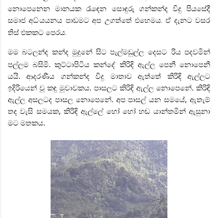
නොපෙනෙන මානයක රැඳෙන සොඳුරු ගන්කන්ද විදු පියසේදී
සමාජ අධ්
යයනය පාඩමට අප උගත්තේ එහෙමය. ඒ දැනට වසර
තිස් එකකට පෙරය.
මම බටලන්ද කන්ද මුදුනේ සිට පැල්මඩුල්ල දෙසට
රිය පදවමින්
පල්ලම බසිමි. කුට්ටාපිටිය කන්දේ කිරිඳි ඇල්ල පෙනී නොපෙනී
යයි. ආදරණීය ගන්කන්ද විදු මාතාව ඇත්තේ කිරිඳි ඇල්ලට
ඉදිරියෙන් වූ කඳු මුවාවකය. පාසලට කිරිඳි ඇල්ල නොපෙනේ. කිරිඳි
ඇල්ල අසලටද පාසල නොපෙනේ. අප පාසල් යන සමයේ, ඇතැම්
තද වැසි සමයක, කිරිඳි ඇල්ලේ හෝ හෝ හඬ යාන්තමින් ඇසුනා
මට මතකය.