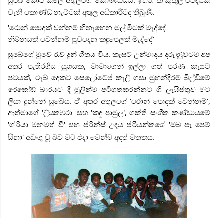
සුබේ කොපි කලේ අතුලගේ කොණ්ඩයයි. ඉහත කී කුකුල් පෙඳයක්
වැනි කොණ්ඩ නැට්ටක් අතුල අධිකාරීටද තිබුණි.
'රොන් පොදක් වන්නම් හිනැහෙන මල් මිටක් මැද්දේ
නිම්නයක් වෙන්නම් සුවදෙන කඳුපෙලක් මැද්දේ'
සුබේගේ මුවේ රැව් දුන් ගීතය විය. කැසට් උන්මාදය දරුණුවටම අප
අතර පැතිරගිය යුගයක, මාමාගෙන් ඉල්ලා ගත් පරණ කැසට්
පටයක්, ටැබ් දෙකට සෙලෝටේප් කෑලි ගසා මුහන්දිරම් බිල්ඩිමේ
රෙකෝඩ් බාරයට දී මුලින්ම පටිගතකරන්නට ගී ලැයිස්තුව මට
ලියා දුන්නේ සුබේය. ඒ අතර අතුලගේ 'රොන් පොදක් වෙන්නම්',
ආත්මාගේ 'ලියතඹරා' සහ 'කඳු පාමුල', ශක්ති සංගීත කණ්ඩායමේ
'ශ්
රියා මනමත් වී' සහ ප්
රින්ස් උදය ප්
රියන්තගේ 'ඔබ පෑ පෙම්
සිනා' අඩංගු වූ බව මට එදා මෙන්ම අදත් මතකය.