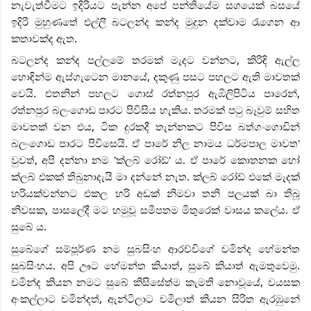
නැවැත්වීමට ඉදිරියට පැන්න අපේ පන්තියේම සගයෙක් බසයේ
ඉදිරි මුහුණතේ එල්ලී බටලන්ද කන්ද මුදුන දක්වාම රැගෙන ආ
කතාවක්ද ඇත.
බටලන්ද කන්ද පල්ලමේ තරමක් මැදට වන්නට, කිරිඳි ඇල්ල
හොඳින්ම ඇස්ගැටෙන මානයේ, දකුණු පසට පහලට ඇති මාවතක්
වෙයි. එතනින් පහලට ගොස් රත්නපුර ඇඹිලිපිටිය පාරෙන්,
රත්නපුර බලංගොඩ පාරට පිවිසිය හැකිය. තරමක් පටු බෑවුම් සහිත
මාවතක් වන එය, ටික දුරකදී තැන්නකට පිවිස බත්ගංගොඩින්
බලංගොඩ පාරට පිවිසෙයි. ඒ පාරේ නිල නාමය ධර්මපාල මාවත'
වුවත්, අපි දන්නා නම 'ක්ලබ් රෝඩ්' ය. ඒ පාරේ කොතනක හෝ
ක්ලබ් එකක් තිබුනාදැයි මා දන්නේ නැත. ක්ලබ් රෝඩ් එකේ මැදක්
හරියක්වන්නට එකල හරි අඩක් නිමවා තනි පලයක් බා තිබූ
නිවසක, පාසලේදී මට හමුවූ සමීපතම මිතුරෙක් වාසය කලේය. ඒ
සුබේ ය.
සුබේගේ සම්පූර්ණ නම සුබසිංහ ආරච්චිගේ චමින්ද හේමන්ත
සුබසිංහය. අපි ඌට හේමන්ත කියාත්, සුබේ කියාත් ඇමතුවෙමු.
චමින්ද කියන නමට සුබේ කිසිසේත්ම කැමති නොවූයේ, වයසක
අංකල්ලාට චමින්දත්, ඇන්ටිලාට චමිලාත් කියන සිරිත ඇරඹුනේ