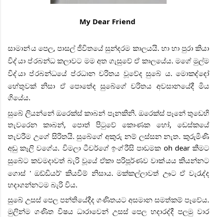
My Dear Friend
සාමාන්
ය පෙල, පාසල් ජීවිතයේ සුන්දරම කාලයයි. හා හා පුරා කියා
විද්
යා ප්
රබන්ධ කලාවට මම අත ගැසුවේ ඒ කාලයේය. මගේ මුල්ම
විද්
යා ප්
රබන්ධයේ ප්
රධාන චරිතය වූවේද සුබේ ය. මොකද්දෝ
හේතුවක් නිසා ඒ පොතේද සුබේගේ චරිතය අවසානයේදී මිය
ගියේය.
සුබේ ලියන්නේ ඔරෙක්ස් කාබන් පෑනකිනි. ඔරෙක්ස් පෑනේ තුඩෙහි
තැවරෙන කාබන්, පොත් පිටුවේ කොණක හෝ, ඩෙස්කයේ
තැවරීම උගේ සිරිතයි. සුබේගේ අකුරු නම් ලස්සන නැත. කුරුමිණි
අඬු කෑලි වගේය. විමලා ටීචර්ගේ ඉංග්
රීසි පාඩමක oh dear කීමට
සුබේට කවමදාවත් බැරි වූයේ ඒකා පරිපූර්ණව වාක්
යය කියන්නට
ගොස් ' ඔඩ්ඩියර්' කියවීම් නිසාය. මක්කල්ලාවත් ඌට ඒ වැරැද්ද
හදාගන්නටම බැරි විය.
සුබේ උසස් පෙල පන්තියේදීද ගණිතයට අසමාන සමත්කම් පෑවේය.
මුලින්ම ගණිත විෂය ධාරාවෙන් උසස් පෙල හදාරද්දී පලමු වාර