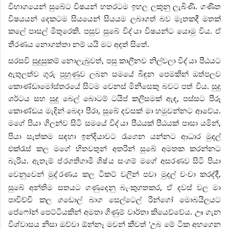
විභාගයෙන් සුබේට විෂයන් හතරටම ඉහල ලකුනු ලැබිණි. ගණිත
විෂයයන් දෙකටම සියයෙන් සියයම ලබාගත් බව මෑතකදී මතක්
කලේ පාසල් මිතුරෙකි. පසුව සුබේ විද්
යා විෂයන්ට යොමු විය. ඒ
තීරණය නොගත්තා නම් යයි මට අදත් සිතේ.
සරසවි සුදුසුකම් නොලැබුවත්, පසු කාලීනව නිල්වලා විද්
යා පීඨයට
ඇතුලත්ව ගුරු පුහුණුව ලබන සමයේ බිඳුන පෙමකින් ඔත්පලව
කොණ්ඩාමෝස්තරයේ සිටම වෙනස් මිනිසෙකු බවට පත් විය. සුදු
ශර්ටය සහ සුදු බෙල් බොටම් ටයිප් කලිසමක් ඇඳ, පස්සට පීරූ
කොණ්ඩය මැදින් බෙදා පීරා, සුබේ දවසක් මා හමුවන්නට ආවේය.
මගේ පියා ගිලන්ව සිටි සමයේ විද්
යා පීඨයක් පීඨයක් පාසා යමින්,
පියා සැත්කම සඳහා ඉන්දියාවට රැගෙන යන්නට ආධාර මුදල්
එක්රැස් කල මගේ හිතවතුන් අතරින් සුබේ අමතක කරන්නට
බැරිය. ඇතැම් ප්
රගතිගාමී ශිෂ්
ය සංගම් මගේ අසරණව සිටි පියා
වෙනුවෙන් මුද්
රණය කල ටිකට් වලින් පවා මුදල් වංචා කරද්දී,
සුබේ අන්තිම සතයට ගණුදෙනු බැංකුගතකර, ඒ දවස් වල මා
පාවිච්චි කල ගඩොල් බාග සෙල්ටෙල් රින්ගෝ මොබයිලයට
පේෆෝන් පෙට්ටියකින් අමතා ගිණුම් වාර්තා කියෙව්වේය. ඌ ගැන
විශ්වාසය නිසා ඔව්වා ඕන්නෑ මචන් කීවත් 'උබ මේ ටික අහගෙන