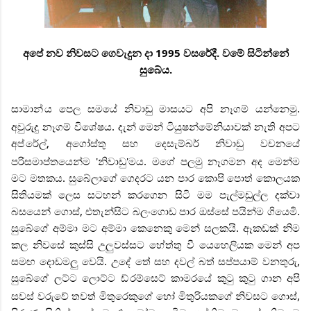
අපේ නව නිවසට ගෙවැදුන දා 1995 වසරේදී. වමේ සිටින්නේ
සුබේය.
සාමාන්
ය පෙල සමයේ නිවාඩු මාසයට අපි නෑගම් යන්නෙමු.
අවුරුදු නෑගම් විශේෂය. දැන් මෙන් ටියුෂන්මේනියාවක් නැති අපට
අප්
රේල්, අගෝස්තු සහ දෙසැම්බර් නිවාඩු වචනයේ
පරිසමාප්තයෙන්ම 'නිවාඩු'මය. මගේ පලමු නෑගමන අද මෙන්ම
මට මතකය. සුබේලාගේ ගෙදරට යන පාර කොපි පොත් කොලයක
සිතියමක් ලෙස සටහන් කරගෙන සිටි මම පැල්මඩුල්ල දක්වා
බසයෙන් ගොස්, එතැන්සිට බලංගොඩ පාර ඔස්සේ පයින්ම ගියෙමි.
සුබේගේ අම්මා මට අම්මා කෙනෙකු මෙන් සලකයි. ඈකඩක් නිම
කල නිවසේ කුස්සි උලුවස්සට හේත්තු වී යෙහෙලියක මෙන් අප
සමඟ දොඩමලු වෙයි. උදේ තේ සහ දවල් බත් සප්පයාම් වනතුරු,
සුබේගේ ලට්ට ලොට්ට ඩ්
රම්සෙට් කාමරයේ කුටු කුටු ගාන අපි
සවස් වරුවේ තවත් මිතුරෙකුගේ හෝ මිතුරියකගේ නිවසට ගොස්,