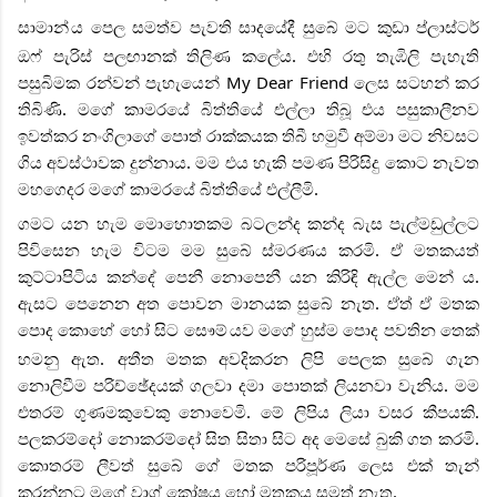
සාමාන්
ය පෙල සමත්ව පැවති සාදයේදී සුබේ මට කුඩා ප්ලාස්ටර්
ඔෆ් පැරිස් පලඟානක් තිලිණ කලේය. එහි රතු තැඹිලි පැහැති
පසුබිමක රන්වන් පැහැයෙන් My Dear Friend ලෙස සටහන් කර
තිබිණි. මගේ කාමරයේ බිත්තියේ එල්ලා තිබූ එය පසුකාලීනව
ඉවත්කර නංගිලාගේ පොත් රාක්කයක තිබී හමුවී අම්මා මට නිවසට
ගිය අවස්ථාවක දුන්නාය. මම එය හැකි පමණ පිරිසිදු කොට නැවත
මහගෙදර මගේ කාමරයේ බිත්තියේ එල්ලීමි.
ගමට යන හැම මොහොතකම බටලන්ද කන්ද බැස පැල්මඩුල්ලට
පිවිසෙන හැම විටම මම සුබේ ස්මරණය කරමි. ඒ මතකයත්
කුට්ටාපිටිය කන්දේ පෙනී නොපෙනී යන කිරිඳි ඇල්ල මෙන් ය.
ඇසට පෙනෙන අත පොවන මානයක සුබේ නැත. ඒත් ඒ මතක
පොද කොහේ හෝ සිට සෞම්
යව මගේ හුස්ම පොද පවතින තෙක්
හමනු ඇත. අතීත මතක අවදිකරන ලිපි පෙලක සුබේ ගැන
නොලිවීම පරිච්ඡේදයක් ගලවා දමා පොතක් ලියනවා වැනිය. මම
එතරම් ගුණමකුවෙකු නොවෙමි. මේ ලිපිය ලියා වසර කීපයකි.
පලකරම්දෝ නොකරම්දෝ සිත සිතා සිට අද මෙසේ බුකි ගත කරමි.
කොතරම් ලීවත් සුබේ ගේ මතක පරිපූර්ණ ලෙස එක් තැන්
කරන්නට මගේ වාග් කෝෂය හෝ මතකය සමත් නැත.