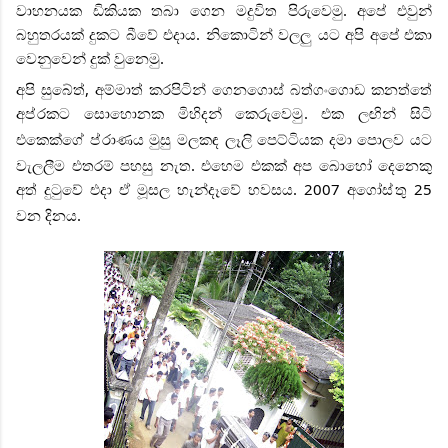
වාහනයක ඩිකියක තබා ගෙන මදුවිත පිරුවෙමු. අපේ එවුන්
බහුතරයක් දුකට බීවේ එදාය. නිකොටින් වලලු යට අපි අපේ එකා
වෙනුවෙන් දුක් වුනෙමු.
අපි සුබේත්, අම්මාත් කරපිටින් ගෙනගොස් බත්ගංගොඩ කනත්තේ
අප්
රකට සොහොනක මිහිදන් කෙරුවෙමු. එක ලඟින් සිටි
එකෙක්ගේ ප්
රාණය මුසු මලකඳ ලෑලි පෙට්ටියක දමා පොලව යට
වැලලීම එතරම් පහසු නැත. එහෙම එකක් අප බොහෝ දෙනෙකු
අත් දුටුවේ එදා ඒ මූසල හැන්දෑවේ හවසය. 2007 අගෝස්
තු 25
වන දිනය.