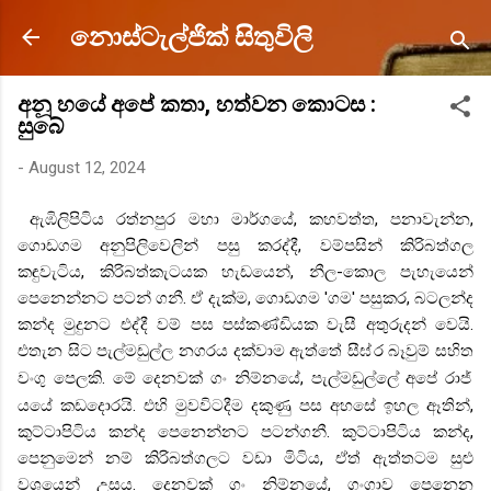
Skip to main content
නොස්ටැල්ජික් සිතුවිලි
අනූ හයේ අපේ කතා, හත්වන කොටස :
සුබේ
-
August 12, 2024
ඇඹිලිපිටිය රත්නපුර මහා මාර්ගයේ, කහවත්ත, පනාවැන්න,
ගොඩගම අනුපිලිවෙලින් පසු කරද්දී, වම්පසින් කිරිබත්ගල
කඳුවැටිය, කිරිබත්කැටයක හැඩයෙන්, නීල-කොල පැහැයෙන්
පෙනෙන්නට පටන් ගනී. ඒ දැක්ම, ගොඩගම 'ගම' පසුකර, බටලන්ද
කන්ද මුදුනට එද්දී වම් පස පස්කණ්ඩියක වැසී අතුරුදන් වෙයි.
එතැන සිට පැල්මඩුල්ල නගරය දක්වාම ඇත්තේ සීඝ්
ර බෑවුම් සහිත
වංගු පෙලකි. මේ දෙනවක් ගං නිම්නයේ, පැල්මඩුල්ලේ අපේ රාජ්
යයේ කඩදොරයි. එහි මුවවිටදීම දකුණු පස අහසේ ඉහල ඈතින්,
කුට්ටාපිටිය කන්ද
පෙනෙන්නට පටන්ගනී. කුට්ටාපිටිය කන්ද,
පෙනුමෙන් නම් කිරිබත්ගලට වඩා මිටිය, ඒත් ඇත්තටම සුළු
වශයෙන් උසය. දෙනවක් ගං නිම්නයේ, ගංගාව පෙනෙන