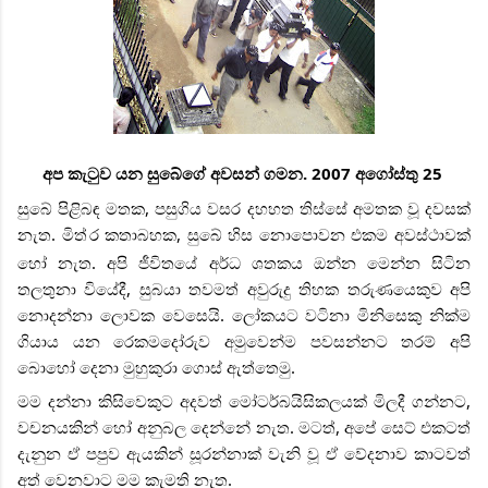
අප කැටුව යන සුබේගේ අවසන් ගමන. 2007 අගෝස්තු 25
සුබේ පිළිබඳ මතක, පසුගිය වසර දහහත තිස්සේ අමතක වූ දවසක්
නැත. මිත්
ර කතාබහක, සුබේ හිස නොපොවන එකම අවස්ථාවක්
හෝ නැත. අපි ජීවිතයේ අර්ධ ශතකය ඔන්න මෙන්න සිටින
තලතුනා වියේදී, සුබයා තවමත් අවුරුදු තිහක තරුණයෙකුව අපි
නොදන්නා ලොවක වෙසෙයි. ලෝකයට වටිනා මිනිසෙකු නික්ම
ගියාය යන රෙකමදෝරුව අමුවෙන්ම පවසන්නට තරම් අපි
බොහෝ දෙනා මුහුකුරා ගොස් ඇත්තෙමු.
මම දන්නා කිසිවෙකුට අදවත් මෝටර්බයිසිකලයක් මිලදී ගන්නට,
වචනයකින් හෝ අනුබල දෙන්නේ නැත. මටත්, අපේ සෙට් එකටත්
දැනුන ඒ පපුව ඇයකින් සූරන්නාක් වැනි වූ ඒ වේදනාව කාටවත්
අත් වෙනවාට මම කැමති නැත.