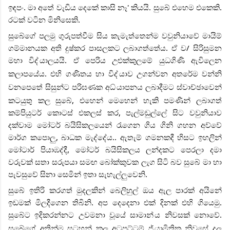
ඉඳපං. මා අතේ වැඩිය දෙකේ කාසි නෑ' කියයි. සුබේ එහෙම එකෙකි.
රටක් වටින මිනිසෙකි.
සුබේගේ පලමු ගුරුපත්වීම සිය කැමැත්තෙන්ම වවුනියාවේ මායිම්
ගම්මානයක අති දුෂ්කර පාසලකට ලබාගත්තේය. ඒ ව/ සිරිසුමන
මහා විද්
යාලයයි. ඒ පෙරිය උළුක්කුලමේ යුධගිණි ඇවිලෙන
කලාපයේය. එහි ගණිතය හා විද්
යාව උගන්වන අතරේම වන්නි
වනපෙතේ සිසුන්ට පරිඝණක අධ්
යාපනය ලබාදීමට ස්වාච්ඡාවෙන්
කටයුතු කල සුබේ, එහෙන් මෙහෙන් හැකි පමණින් ලබාගත්
කම්පියුටර් කොටස් එකලස් කර, පැල්මඩුල්ලේ සිට වවුනියාව
දක්වාම මෝටර් බයිසිකලයෙන් රැගෙන ගිය ගිනි ගහන අව්වේ
මාර්ග කපොලු, බාධක මැද්දේය.. ඇතැම් ගමනකදී හිසට ඉහලින්
මෝටාර් පියාඹද්දී, මෝටර් බයිසිකලය ලන්දකට පෙරලා දමා
වරුවක් සතා සරුපයා සමඟ බෝක්කුවක ලැග සිටි බව සුබේ මා හා
පැවසුවේ සිනා සෙමින් ඉතා සැහැල්ලුවෙනි.
සුබේ ඉතිරි කරගත් මුදලකින් බෙලිහුල් ඔය ඇල පාරක් අයිනේ
ඉඩමක් මිලදීගෙන තිබිනි. අප දෙදෙනා එක් දිනක් එහි ගියෙමු.
සුබේට ඉදිකරන්නට උවමනා වූයේ සාමාන්
ය නිවසක් නොවේ.
සුබේගේ අතින්ම සටහන් කල අටපට්ටම් ජ්
යාමිතික නිවසේ දල