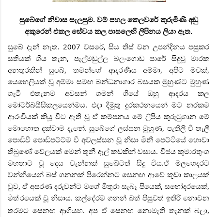
සුබේගේ නිවාස සැලසුම. වම් පහල කෙලවරේ කුරුමිණි අඬු
අකුරෙන් එකල සේවය කල පාසලෙහි ලිපිනය ලියා ඇත.
සුබේ දැන් නැත. 2007 වසරේ, සිය තිස් වන උපන්දිනය පසුකර
සතියක් ගිය තැන, පැල්මඩුල්ල බලංගොඩ පාරේ සිදුවූ මාරක
අනතුරකින් සුබේ, තමන්ගේ ආදරණීය අම්මා, අපිට මවක්,
යෙහෙලියක් වූ අම්මා සමඟ බන්ධනාගාර බසයක මුහුණට මුහුණ
ගැටී එතැනම අවසන් ගමන් ගියේ ඔහු ආදරය කල
මෝටර්බයිසිකලයෙන්මය. එදා දිමුතු දුරකථනයෙන් මට නරකම
ආරංචියක් කියූ විට ඇති වූ ඒ කම්පනය මේ ලිපිය කුරුටුගාන මේ
මොහොත දක්වාම දැනේ. සුබේගේ ලස්සන මුහුණ, පැතිලි වී තැලී
පොඩිවී පොඩිපට්ට්ම වී අවලස්සන වූ නිසා මිනී පෙට්ටියේ හොවා
තිබුණේ වේලයක් මෙන් තුනී දැල් කඩකින් වසාය. විජය කුමාරතුංග
මහතාට වූ දෙය වැන්නක් සුබේටත් සිදු විය.ඒ මලගෙදරට
වන්නියෙන් බස් ගනනක් පිරෙන්නට සෙනඟ ආවේ කුඩා කාලයක්
වුව, ඒ අසරණ දරුවන්ට මගේ මිතුරා සැබෑ පියෙක්, සහෝදරයෙක්,
මිත්
රයෙක් වූ නිසාය. කල්දේරම් ගනන් බත් පිසුවත් ඉතිරි නොවන
තරමට සෙනඟ ආගියහ. අප ඒ සෙනඟ නොමැති තැනක් බලා,