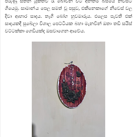
පිරුණු සිතින් යුක්තව රෑ බෝවන විට අන්තිම බසයේ නිවසට
ගියෙමු. සාමාන්
ය පෙල සමත් වූ පසුව, එකිනෙකාගේ නිවෙස් වල
දිවා ආහාර සාදය. තෑගි බෝග හුවමාරුය. එලෙස පැවති එක්
සාදයකදී සුබේලා විශාල පෙට්ටියක බහා මැනවින් ඔතා තඩි සයිස්
වට්ටක්කා ගෙඩියක්ද ඔසවාගෙන ආවේය.