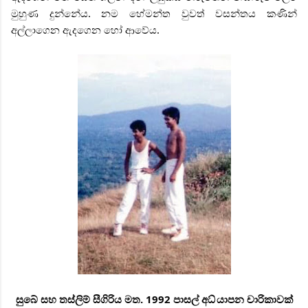
මුහුණ දුන්නේය. නම හේමන්ත වුවත් වසන්තය කණින්
අල්ලාගෙන ඇදගෙන හෝ ආවේය.
සුබේ සහ තස්ලිම් සීගිරිය මත. 1992 පාසල් අධ්
යාපන චාරිකාවක්