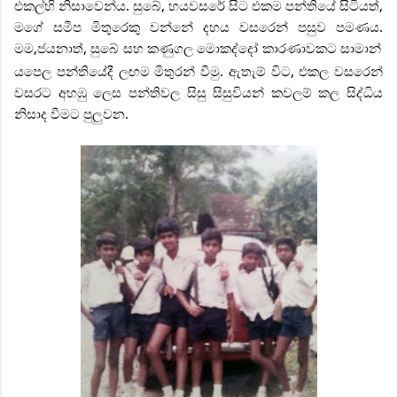
එකල්හි නිසාවෙන්ය. සුබේ, හයවසරේ සිට එකම පන්තියේ සිටියත්,
මගේ සමීප මිතුරෙකු වන්නේ දහය වසරෙන් පසුව පමණය.
මම,ජයනාත්, සුබේ සහ කණුගල මොකද්දෝ කාරණාවකට සාමාන්
යපෙල පන්තියේදී ලඟම මිතුරන් වීමු. ඇතැම් විට, එකල වසරෙන්
වසරට අහඹු ලෙස පන්තිවල සිසු සිසුවියන් කවලම් කල සිද්ධිය
නිසාද වීමට පුලුවන.