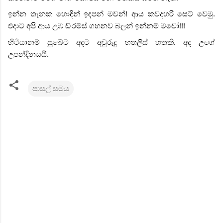
ඉන්න තැනක හොඳින් ඉඳපන් මචන්! ආය කවදහරි සෙට් වෙමු.
එදාට අපි ආය උඹ ඩ්
රම්ස් ගහනව බලන් ඉන්නම් මචෝ!!!
හිටියානම් සුබේට අදට අවුරුදු හතලිස් හතකි. අද උගේ
උපන්දිනයයි.
පාසල් සමය
C
o
m
m
e
n
t
s