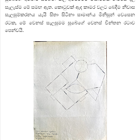
සැලැස්ම මේ සමඟ ඇත. කොටුවක් ඇද කාමර වලට බෙදීම නිවාස
සැලසුම්කරනය යැයි සිතා සිටිනා සාමාන්
ය මිනිසුන් වෙසෙන
රටක, මේ වෙනස් සැලසුමම සුබේගේ වෙනස් චින්තන රටාව
පෙන්වයි.