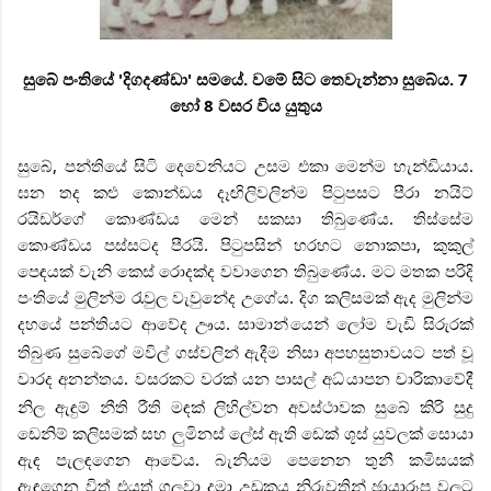
සුබේ පංතියේ 'දිගදණ්ඩා' සමයේ. වමේ සිට තෙවැන්නා සුබේය. 7
හෝ 8 වසර විය යුතුය
සුබේ, පන්තියේ සිටි දෙවෙනියට උසම එකා මෙන්ම හැන්ඩියාය.
ඝන තද කළු කොන්ඩය දෑඟිලිවලින්ම පිටුපසට පීරා නයිට්
රයිඩර්ගේ කොණ්ඩය මෙන් සකසා තිබුණේය. තිස්සේම
කොණ්ඩය පස්සටද පීරයි. පිටුපසින් හරහට නොකපා, කුකුල්
පෙඳයක් වැනි කෙස් රොදක්ද වවාගෙන තිබුණේය. මට මතක පරිදි
පංතියේ මුලින්ම රැවුල වැවුනේද උගේය. දිග කලිසමක් ඇද මුලින්ම
දහයේ පන්තියට ආවේද ඌය. සාමාන්
යෙන් ලෝම වැඩි සිරුරක්
තිබුණ සුබේගේ මවිල් ගස්වලින් ඇදීම නිසා අපහසුතාවයට පත් වූ
වාරද අනන්තය. වසරකට වරක් යන පාසල් අධ්
යාපන චාරිකාවේදී
නිල ඇඳුම් නීති රීති මඳක් ලිහිල්වන අවස්ථාවක සුබේ කිරි සුදු
ඩෙනිම් කලිසමක් සහ ලුමිනස් ලේස් ඇති ඩෙක් ශූස් යුවලක් සොයා
ඇඳ පැලඳගෙන ආවේය. බැනියම පෙනෙන තුනී කමිසයක්
ඇඳගෙන විත් එයත් ගලවා දමා උඩුකය නිරුවතින් ඡායාරූප වලට