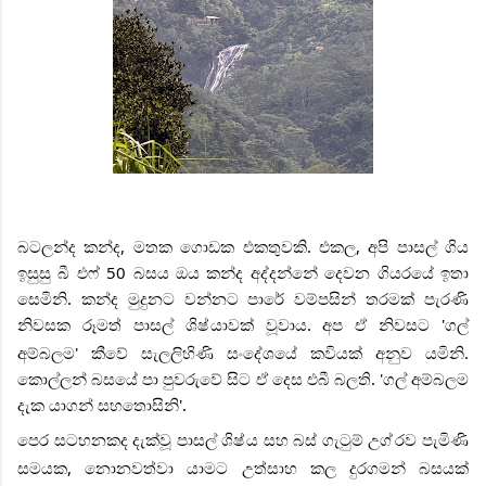
බටලන්ද කන්ද, මතක ගොඩක එකතුවකි. එකල, අපි පාසල් ගිය
ඉසුසු බී එෆ් 50 බසය ඔය කන්ද අද්දන්නේ දෙවන ගියරයේ ඉතා
සෙමිනි. කන්ද මුදුනට වන්නට පාරේ වම්පසින් තරමක් පැරණි
නිවසක රූමත් පාසල් ශිෂ්
යාවක් වූවාය. අප ඒ නිවසට 'ගල්
අම්බලම' කීවේ සැලලිහිණි සංදේශයේ කවියක් අනුව යමිනි.
කොල්ලන් බසයේ පා පුවරුවේ සිට ඒ දෙස එබී බලති. 'ගල් අම්බලම
දැක යාගන් සහතොසිනි'.
පෙර සටහනකද දැක්වූ පාසල් ශිෂ්
ය සහ බස් ගැටුම් උග්
රව පැමිණි
සමයක, නොනවත්වා යාමට උත්සාහ කල දුරගමන් බසයක්