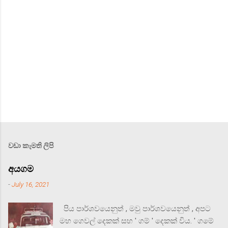
වඩා කැමති ලිපි
අයගම
-
July 16, 2021
පිය පාර්ශවයෙනුත් , මවු පාර්ශවයෙනුත් , අපට
මහ ගෙවල් දෙකක් සහ ' ගම් ' දෙකක් විය. ' ගමේ