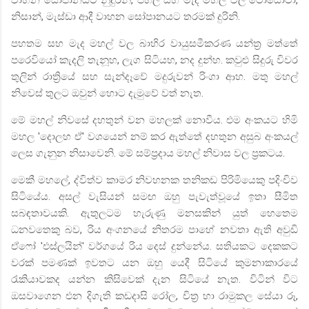
නිසාන්
,
මැස්ඩා ආදී වාහන සෝපානයට තරමක් දුරිනි.
පහතම සහ මැද මහල් වල බාහිර වායුසමීකරණ යන්ත්‍ර මත්තේ
පරෙවියෝ කැදලි තැනූහ
,
ලැග සිටියහ
,
නද දුන්හ. කවුළු සිදුරු විවර
තුලින් රාත්‍රියේ සහ සැන්දෑවේ මදුරුවන් රිංගා ආහ. මතු මහල්
නිවෙස් තුලට ඔවුන් හොට දැමුවේ වත් නැත.
මේ මහල් නිවසේ දහතුන් වන මහලක් නොවීය. එම අංකයට හිමි
මහල
'
දොලහ ඒ
'
වශයෙන් නම් කර ඇත්තේ දහතුන අසුබ අංකයල්
ලෙස ගැනුන නිසාවෙනි. මේ සම්ප්‍රදාය මහල් නිවාස වල ප්‍රකටය.
මෙකී මහලේ
,
ද්විත්ව කාමර නිවහනක තනිකඩ පිරිමියෙකු පදිංචිව
සිටියේය. අසල් වැසියන් සමඟ ඔහු පැවැත්වූයේ ඉතා සීමිත
සබඳතාවයකි. ඇතුලටම හැරුණු මනසකින් යුත් හෙතෙම
ධනවතෙකු බව
,
රිය අංගනයේ නිතරම පාහේ නවතා ඇති අවුඩි
ඒෆෝ
'
එස්ලයින්
'
වර්ගයේ රිය දෙස් දුන්නේය. සතියකට දෙකකට
වරක් පමණක් ඉවතට යන ඔහු යෙදී සිටියේ කුමනාකාරයේ
රැකියාවකද යන්න කිසිවෙක් දැන සිටියේ නැත.
විටින් විට
ඔසවාගෙන එන දිගැති කඩදාසි රෝල
,
චිත්‍ර හා රාමුකල සේයා රූ
,