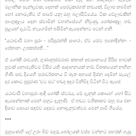
මලානික සැන්දෑවක
,
දෙනක් පෙරටුකරගත් නඩයක්
,
විලාප තබමින්
හෝ නොමැතිව ඒ පාරේ යනු ඔහු බලාසිටියේය. ටික වේලාවකින්
පාංගුකූලය දෙන ස්වාමීන් වහන්සේගේ නිවුණු
,
ශෝකාකූල හඬ
සුළඟේ දැවටී
,
නැගෙමින් බසිමින් ඇසෙන්නට පටන් ගනී.
"
යථාවාරී වහා පූරා - පරිපූරන්ති සාගරං
,
ඒව මේව ඉතෝදින්නං -
පේතානං උපකප්පතී....."
ඒ ශෝකී රාවයත්
,
ගුණානුස්මරණ කතාත් අවසානයේ පිරිස හාවක්
හූවක් නොමැතිවම විසිර යති. ආදාහනයක් නම්
,
චිතකයෙන් නඟින
ගිණි සළු
,
දියෙහි පරාවර්තනය වී ඈත අහසේ දිස්න දෙමින් සැලේ.
දර කොට පුපුරණ
'
චට පට
'
හඬද අදුර විනිවිද විටින් විට ඇසේ.
‍යථාවාරී වහාපූරා ආදී ශෝකී ස්වරය
,
මේ දැනුත් කොහේ හෝ සිට
ඇසෙන්නාක් මෙන් ඔහුට දැනුණි.
ඒ හඬට වශීකෘතව ඔහු එය එන
දිසාව සොයා සඳළුව දෙසට නොදැනුවත්වම මෙන් පාවී ගියේය.
***
මුහුණෙහි ලේ උරා බිව් මදුරු බෝලයක් චප්ප වන්නට පහරක් ගැසූ