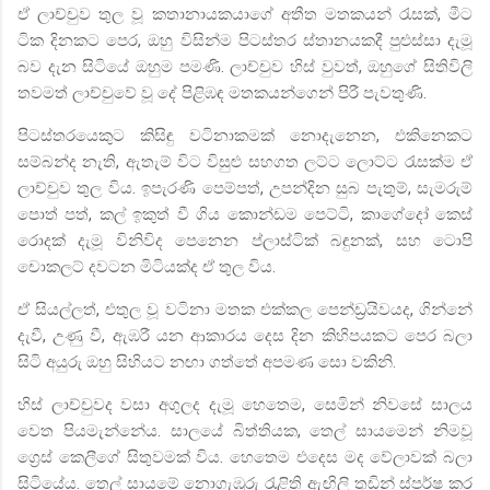
ඒ ලාච්චුව තුල වූ කතානායකයාගේ අතීත මතකයන් රැසක්
,
මීට
ටික දිනකට පෙර
,
ඔහු විසින්ම පිටස්තර ස්තානයකදී පුළුස්සා දැමූ
බව දැන සිටියේ ඔහුම පමණි. ලාච්චුව හිස් වුවත්
,
ඔහුගේ සිතිවිලි
තවමත් ලාච්චුවේ වූ දේ පිළිඹඳ මතකයන්ගෙන් පිරී පැවතුණි.
පිටස්තරයෙකුට කිසිඳු වටිනාකමක් නොදැනෙන
,
එකිනෙකට
සම්බන්ද නැති
,
ඇතැම් විට විසුළු සහගත ලට්ට ලොට්ට රැසක්ම ඒ
ලාච්චුව තුල විය. ඉපැරණි පෙම්පත්
,
උපන්දින සුබ පැතුම්
,
සැමරුම්
පොත් පත්
,
කල් ඉකුත් වී ගිය කොන්ඩම පෙට්ටි
,
කාගේදෝ කෙස්
රොදක් දැමූ විනිවිද පෙනෙන ප්ලාස්ටික් බඳුනක්
,
සහ ටොපි
චොකලට් දවටන මිටියක්ද ඒ තුල විය.
ඒ සියල්ලත්
,
එතුල වූ වටිනා මතක එක්කල පෙන්ඩ්‍රයිවයද
,
ගින්නේ
දැවී
,
උණු වී
,
ඇඹරී යන ආකාරය දෙස දින කිහිපයකට පෙර බලා
සිටි අයුරු ඔහු සිහියට නඟා ගත්තේ අපමණ සො
වකිනි.
හිස් ලාච්චුවද වසා අගුලද දැමූ හෙතෙම
,
සෙමින් නිවසේ සාලය
වෙත පියමැන්නේය. සාලයේ බිත්තියක
,
තෙල් සායමෙන් නිමවූ
ග්‍රෙස් කෙලීගේ සිතුවමක් විය. හෙතෙම එදෙස මද වේලාවක් බලා
සිටියේය. තෙල් සායමේ නොගැඹුරු රැළිති ඇඟිලි තුඩින් ස්පර්ෂ කර