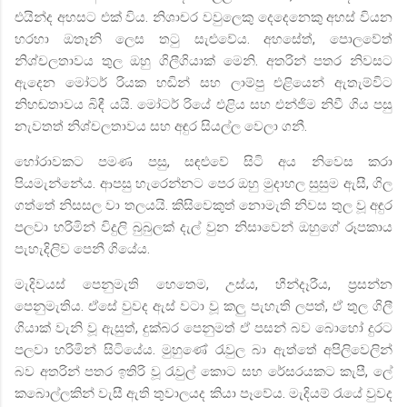
එයින්ද අහසට එක් විය. නිශාචර වවුලෙකු දෙදෙනෙකු අහස් වියන
හරහා ඔතෑනි ලෙස තටු සැළුවේය. අහසේත්
,
පොලවේත්
නිශ්චලතාවය තුල ඔහු ගිලීගියාක් මෙනි. අතරින් පතර නිවසට
ඇදෙන මෝටර් රියක හඬින් සහ ලාම්පු එළියෙන් ඇතැම්විට
නිහඬතාවය බිඳී යයි. මෝටර් රියේ එළිය සහ එන්ජිම නිවී ගිය පසු
නැවතත් නිශ්චලතාවය සහ අඳුර සියල්ල වෙලා ගනී.
හෝරාවකට පමණ පසු
,
සඳළුවේ සිටි අය නිවෙස කරා
පියමැන්නේය. ආපසු හැරෙන්නට පෙර ඔහු මුදාහල සුසුම ඇසී
,
ගිල
ගත්තේ නිසසල වා තලයයි. කිසිවෙකුත් නොමැති නිවස තුල වූ අඳුර
පලවා හරිමින් විදුලි බුබුලක් දැල් වුන නිසාවෙන් ඔහුගේ රූපකාය
පැහැදිලිව පෙනී ගියේය.
මැදිවයස් පෙනුමැති හෙතෙම
,
උස්ය
,
හීන්දෑරීය
,
ප්‍රසන්න
පෙනුමැතිය. ඒසේ වුවද ඇස් වටා වූ කලු පැහැති ලපත්
,
ඒ තුල ගිලී
ගියාක් වැනි වූ ඇසුත්
,
දුක්බර පෙනුමත් ඒ පසන් බව බොහෝ දුරට
පලවා හරිමින් සිටියේය. මුහුණේ රැවුල බා ඇත්තේ අපිලිවෙලින්
බව අතරින් පතර ඉතිරි වූ රැවුල් කොට සහ රේසරයකට කැපී
,
ලේ
කබොල්ලකින් වැසී ඇති තුවාලයද කියා පෑවේය. මැදියම් රැයේ වුවද