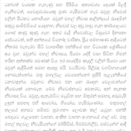
ධනවත් වයසක ගැහැණු සහ පිරිමිය. අත්‍යාවශ්‍ය දෙයක් මිලදී
ගැනීමටත්
,
වෛද්‍යවරයෙකු මුණ ගැසීමටත් හැර ඔවුහු නිවෙස්
වලින් පිටතට නොගියහ. ඔවුන් මහල් නිවාස ආලින්දයේ රැඳෙමින්
සතුටු සාමිච්චියේ යෙදුනහ
,
නිවෙස් වල අඩු පාඩු ගැන කාර්යාලයට
ගොස් කණු කුණු ගෑහ. අතර මැදි නිවෙස්වල විසුවෝ දිනපතා
සේවයටත්
,
සති අන්තයේ විනෝද චාරිකා
,
ප්‍රිය සම්භාෂණ ආදියටත්
නිතරම බැහැරව සිටි ව්‍යාපාරික පන්තියේ සහ විධායක ශ්‍රේණියේ
අය වූහ. ඔවුන්ට මහල් නිවාසය
,
පියඹා යද්දී වසා සිටින
ගිමන්
හරින අත්තක්ම පමණක් විය. ඉර පායද්දීම කැදලි වලින් පියඹා යන
ඔවුන් ඇඳිරියත් සමඟ ආපසු එයි. වටපිටාව පිළිඹඳ වගවිභාගයක්
නොමැත්තෝය. මතු මහල්වල වෙසෙන්නෝ සුපිරි පැලැන්තියේ
ධනවතුන්ය. ඔවුනට නිවසට එන යන රැඳෙන වෙලාවන්ගේ
නියමයක් නොමැත. මේම නිවෙස්නයට අමතරව
,
අන් තැනක
නිවාසද විය. ඔවුහු
,
ඇතැම්විට මධුවිත සහ මිතුරන් සමඟද
,
අරුමැසි
ලඳුන් සමඟද එහි ආවෝය
,
ගියෝය
,
හැසිරුණෝය. මතුමහල්
තලයේ අහසට සමීපව සුරංගනා ලොවක කල් යැවූහ. පන්ති
බෙදයට ගැලපෙන වාහන
,
අංකිත වාහන අංගනයේ ගාල් වේ. මතු
මහල් තලවල නිවැසියන්ගේ මර්සිඩීස්
,
බීඑම්ඩබ්ලිව්
,
මස්ටෑන්ග් ආදී
වාහන සෝපානයට නුදුරිනි
,
පහල සහ මැදි මහල් වල ටොයෝටා
,