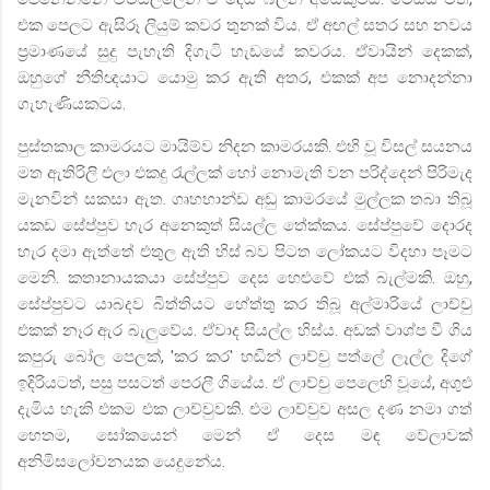
එක පෙලට ඇසිරූ ලියුම් කවර තුනක් විය. ඒ අඟල් සතර සහ නවය
ප්‍රමාණයේ සුදු පැහැති දිගැටි හැඩයේ කවරය. ඒවායින් දෙකක්
,
ඔහුගේ නීතිඥයාට යොමු කර ඇති අතර
,
එකක් අප නොදන්නා
ගැහැණියකටය.
පුස්තකාල කාමරයට මායිම්ව නිදන කාමරයකි. එහි වූ විසල් සයනය
මත ඇතිරිලි එලා එකදු රැල්ලක් හෝ නොමැති වන පරිද්දෙන් පිරිමැද
මැනවින් සකසා ඇත. ගෘහභාන්ඩ අඩු කාමරයේ මුල්ලක තබා තිබූ
යකඩ සේප්පුව හැර අනෙකුත් සියල්ල තේක්කය. සේප්පුවේ දොරද
හැර දමා ඇත්තේ එතුල ඇති හිස් බව පිටත ලෝකයට විදහා පෑමට
මෙනි. කතානායකයා සේප්පුව දෙස හෙළුවේ එක් බැල්මකි. ඔහු
,
සේප්පුවට යාබදව බිත්තියට හේත්තු කර තිබූ අල්මාරියේ ලාච්චු
එකක් නෑර ඇර බැලුවේය. ඒවාද සියල්ල හිස්ය. අඩක් වාශ්ප වී ගිය
කපුරු බෝල පෙලක්
, '
කර කර
'
හඬින් ලාච්චු පත්ලේ ලෑල්ල දිගේ
ඉදිරියටත්
,
පසු පසටත් පෙරලී ගියේය. ඒ ලාච්චු පෙලෙහි වූයේ
,
අගුළු
දැමිය හැකි එකම එක ලාච්චුවකි. එම ලාච්චුව අසල දණ නමා ගත්
හෙතම
,
සෝකයෙන් මෙන් ඒ දෙස මඳ වේලාවක්
අනිමිසලෝචනයක යෙදුනේය.