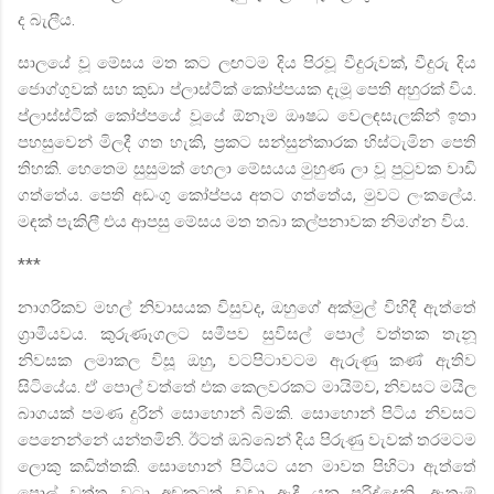
ද බැලීය.
සාලයේ වූ මේසය මත කට ලඟටම දිය පිරවූ වීදුරුවක්
,
වීදුරු දිය
ජොග්ගුවක් සහ කුඩා ප්ලාස්ටික් කෝප්පයක දැමූ පෙති අහුරක් විය.
ප්ලාස්ස්ටික් කෝප්පයේ වූයේ ඕනෑම ඖෂධ වෙලඳසැලකින් ඉතා
පහසුවෙන් මිලදී ගත හැකි
,
ප්‍රකට සන්සුන්කාරක හිස්ටැමින පෙති
තිහකි. හෙතෙම සුසුමක් හෙලා මේසයය මුහුණ ලා වූ පුටුවක වාඩි
ගත්තේය. පෙති අඩංගු කෝප්පය අතට ගත්තේය
,
මුවට ලංකලේය.
මඳක් පැකිලී එය ආපසු මේසය මත තබා කල්පනාවක නිමග්න විය.
***
නාගරිකව මහල් නිවාසයක විසුවද
,
ඔහුගේ අක්මුල් විහිදී ඇත්තේ
ග්‍රාමීයවය. කුරුණෑගලට සමීපව සුවිසල් පොල් වත්තක තැනූ
නිවසක ලමාකල විසූ ඔහු
,
වටපිටාවටම ඇරුණු කණ් ඇතිව
සිටියේය. ඒ පොල් වත්තේ එක කෙලවරකට මායිම්ව
,
නිවසට මයිල
බාගයක් පමණ දුරින් සොහොන් බිමකි. සොහොන් පිටිය නිවසට
පෙනෙන්නේ යන්තමිනි. ඊටත් ඔබ්බෙන් දිය පිරුණු වැවක් තරමටම
ලොකු කඩිත්තකි. සොහොන් පිටියට යන මාවත පිහිටා ඇත්තේ
පොල් වත්ත වටා අඩකටත් වඩා ඇදී යන පරිද්දෙනි. ඇතැම්