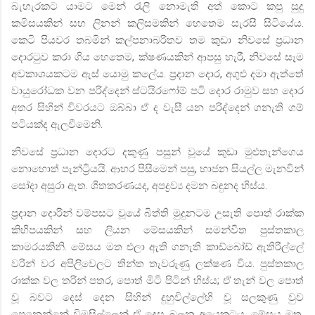
බැහැරකට යාමට මෙන් රැලි නොමැති අත් කොට කපු සුදු
කමිසයකින් සහ ලිනන් කලිසමකින් හෙතෙම සැරසී සිටියේය.
කෙටි පියවර තබමින් කල්පනාබරිතව තම කුඩා නිවසේ ප්‍රධාන
දොරටුව කරා ගිය හෙතෙම
,
ක්ෂණයකින් ආපසු හැරී
,
නිවසේ සෑම
අවකාශයකටම ඇස් යොමු කලේය. ප්‍රදාන දොර
,
අගුළු දමා ඇත්තේ
වායුරෝධක වන පරිද්දෙන් ස්ටයිරෆෝම් පටි දොර රාමුව සහ දොර
අතර සිහින් විවරයට ඔබ්බා ඒ ද වැසී යන පරිද්දෙන් ගනැති ගම්
පටියක්ද ඇලවීමෙනි.
නිවසේ ප්‍රධාන දොරට දකුණු පසුන් වූයේ කුඩා මුළුතැන්ගෙය
නොහොත් පැන්ට්‍රියයි. ආහර පිසීමෙන් පසු
,
භාජන සියල්ල මැනවින්
සෝදා අසුරා ඇත. ශීතකරණයද
,
අපද්‍රව්‍ය දමන බඳුනද හිස්ය.
ප්‍රදාන දොරින් වම්පසට වූයේ බිත්ති මුදුනටම උසැති පොත් රාක්ක
කිහිපයකින් සහ ලියන මේසයකින් සමන්විත පුස්තකාල
කාමරයකිනි. මේසය මත එලා ඇති ගනැති කාඩ්බෝඩ් ඇතිරිල්ලේ
වරින් වර අපිලිවෙලට තින්ත තැවරුණු ලක්ෂණ විය. පුස්තකාල
රාක්ක වල තරින් පතර
,
පොත් මිටි පිටින් හිස්ය
;
ඒ තැන් වල පොත්
වූ බවට දෙස් දෙන සිහින් දුහුවිල්ලේහි වූ සලකුණු වුව
පෙනෙන්නේ විමසිල්ලෙන් ඒ දෙස බලන අයෙකුටය. මේසය මත
,