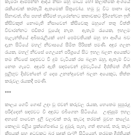
කැමරා ආම්පන්න ආදිය නිසා ඔහු මාධ්‍ය හෝ කලාත්මක අංශයේ
රැකියාවක් කරතැයි ඇතමෙක් සිතුවෝය. හමු වූ විට පානා මද
සිනාවත්
,
හිස පහත් කිරීමත් හැරෙන්නට කතාවකට දිරිගන්වන ඉඟි
කිසිවකුත් නොමැති නිසාවෙන් කිසිවෙකු ඔහුගේ තතු විත්ති
විචාරන්නට එඩිතර වූයේද නැත.
ඇතැම් රැයෙක
,
ඉහලම
පැලැන්තියේ අබිසරුලියක්
හෝ පෙම්වතියක් ඔහු හා ආගිය බව
දැන සිටියේ මහල් නිවාසයේ සීමිත පිරිසක් පමණි.
අඳුර ගලන
රැයක
,
මහල් නිවසේ ගෙඋයන් පරිශ්‍රයේ සිට ඉහල බලන අයෙක්ට
තම නිවසේ සඳළුවට වී දුම් වැටියක් රස බලන ඔහු
,
ඇතැම් විට
නෙත ගැටේ. අඳුරේ ඇති සඳළුවෙන්
දුම්වැටියේ දීප්තිමත් ගිනි
පුළිඟුව දිස්වන්නේ ඒ දෙස උනන්දුවෙන් බලන අයෙකුට
,
තිත්ත
කරුවල රැයකදී පමණි.
***
කාලය ගෙවී ගොස් උදා වූ එවන් කරුවල රැයක
,
හෙතෙම සුපුරුදු
පරිද්දෙන් සඳළුවට වී අඳුරට එබීගෙන සිටියේය.
උණුසුම් ඉහල
අහසේ පාවෙන දූලි වලාවක් තරු කැටද තරමක් මුවහ කලේය.
කොලඹ එළිය ප්‍රක්ශේපණය වූ දුඹුරු පැහැ ගත් අහසේ
,
තරු කැට
කීපයක් සහ අටවකට බර සඳක් එල්ලී සිටියෙන්
,
තරමක දීප්තියක්