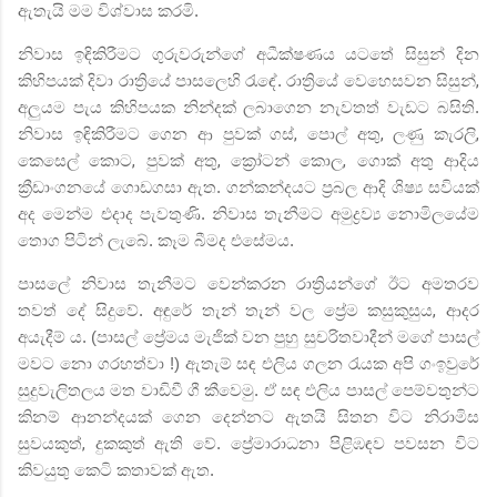
ඇතැයි මම විශ්වාස කරමි.
නිවාස ඉඳිකිරීමට ගුරුවරුන්ගේ අධීක්ෂණය ‍යටතේ සිසුන් දින
කිහිපයක් දිවා
රාත්‍රියේ පාසලෙහි රැඳේ. රාත්‍රියේ වෙහෙසවන සිසුන්
,
අලුයම
පැය කිහිපයක නින්දක් ලබාගෙන නැවතත් වැඩට බසිති.
නිවාස ඉඳිකිරීමට ගෙන ආ පුවක් ගස්
,
පොල් අතු
,
ලණු කැරලි
,
කෙසෙල් කොට
,
පුවක් අතු
,
ක්‍රෝටන් කොල
,
ගොක් අතු ආදිය
ක්‍රීඩාංගනයේ ගොඩගසා ඇත. ගන්කන්දයට ප්‍රබල ආදි ශිෂ්‍ය සවියක්
අද මෙන්ම එදාද
පැවතුණි. නිවාස තැනීමට අමුද්‍රව්‍ය නොමිලයේම
තොග පිටින් ලැබේ. කෑම බීමද එසේමය.
පාසලේ නිවාස තැනීමට වෙන්කරන රාත්‍රියන්ගේ ඊට අමතරව
තවත් දේ සිදුවේ. අඳුරේ තැන් තැන් වල ප්‍රේම කසුකුසුය
,
ආදර
අයැදීම් ය. (පාසල් ප්‍රේමය මැජික් වන පුහු සුචරිතවාදීන් මගේ පාසල්
මවට නො ගරහත්වා !) ඇතැම් සඳ එලිය ගලන රැයක අපි ගංඉවුරේ
සුදුවැලිතලය මත වාඩිවී ගී කීවෙමු. ඒ සඳ එලිය පාසල් පෙම්වතුන්ට
කිනම් ආනන්දයක් ගෙන දෙන්නට ඇතයි සිතන විට නිරාමිස
සුවයකුත්
,
දුකකුත් ඇති වේ. ප්‍රේමාරාධනා පිළිඹඳව පවසන විට
කිවයුතු කෙටි කතාවක් ඇත.