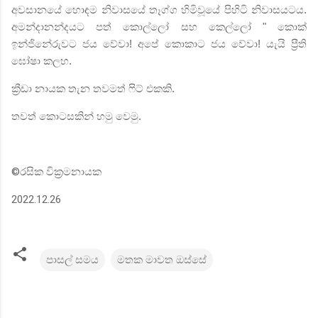
අවසානයේ හොඳම නිවාසයේ තෑග්ග හිමිවූයේ පිහිටි නිවාසයටය.
අමන්දානන්දයට පත් කොල්ලෝ සහ කෙල්ලෝ " කොක්
ඉන්ජිනේරුවට
ජය වේවා! අපේ කොකාට ජය වේවා! යැයි ප්‍රීති
ඝෝෂා කලහ.
ක්‍රීඩා නායක තැන තවමත් ෆිට් එකකි.
තවත් කොටසකින් හමු වෙමු.
©
රසික වික්‍රමනායක
2022.12.26
පාසල් සමය
මතක මාවත ඔස්සේ
C
o