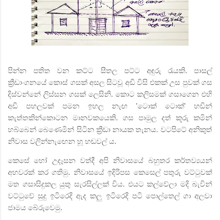
පින්න පතිත වන කට්ට සීතල පට්ට අඳුරු රැයකි. පාසල්
ක්‍රීඩාංගනයේ කොස් ගසක් අසල සිටවූ අඩි විසි එකක් උස පුවක් ගස
දිස්වන්නේ ලිස්සන ගසක් ලෙසිනි. කොට කලිසමක් ගසාගෙන එහි
අඩි පහලවක් පමන ඉහල නැඟ
'
ටොක් ටොක්
'
හඬින්
කැත්තකින්කොටන මානවකයෙකි. ගස පාමුල දත් කූරු කමින්
හබ්බෙන් බෙණෙමින් සිටින ක්‍රීඩා නායක තැනය. වටපිටේ අනිකුත්
නිවාස වලින්නැඟෙන හූ හඬවල් ය.
කෙසේ හෝ උදෑසන වත්දී අපි නිවාසයේ බහුතර කර්තව්‍යයන්
අහවරක් කර ගතිමු. නිවාසයේ ඉදිරිපස කෙසෙල් පතුරු වට්ටුවක්
මත ගසාසිදුකල යුතු සැරසිල්ලක් විය. එයට කල්වේලා මදි බැවින්
වට්ටුවේ සුදු ඉටිරෙදි ඇද කලු ඉටිරෙදි පටි පොල්තෙල් ගා අලවා
ජාමය
බේරුවෙමු.