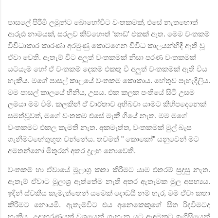
පාසලේ පිරිමි ලමුන්ට බොහෝවිට වංතකමක්
,
එසේ නැතහොත්
ආරූඪ නාමයක්
,
සරලව කිවහොත්
'
කාඩ්
'
එකක් ඇත. මෙම වංතකම්
විවිධාකාර කාරණා අරමුණු කොටගෙන විවිධ කාලයන්හිදී ඇති වූ
ඒවා වෙති. ඇතැම් විට අලුත් වංතකමක් නිසා පරණ වංතකමක්
යටයෑම හෝ ඒ වංතකම් දෙකම එකතු වී අලුත් වංතකමක් ඇති විය
හැකිය. මගේ පාසල් කාලයේ වංතකම කොකාය. හේතුව පැහැදිලිය.
මම පාසල් කාලයේ හීනිය
,
උසය. එක කලක පංතියේ සිටි උසම
ලමයා මම වීමි. කලකින් ඒ වාර්තාව අභිබවා යාමට කිහිපදෙනෙක්
සමත්වූවත්
,
මගේ වංතකම එසේ මැකී ගියේ නැත. මම මගේ
වංතකමට එකල කැමති නැත. අකමැත්ත
,
වංතකමක් මුල් බැස
ගැනීමටහේතුභූත වන්නේය. තවමත් " කොකෝ" යනුවෙන් මට
අමතන්නෝ මිතුරන් අතර දුලභ නොවෙති.
වංතකම් හා ඒවායේ මූලාශ්‍ර කතා කිරීමට යාම එතරම් සුදුසු නැත.
ඇතැම් ඒවාට මූලාශ්‍ර ඇත්තේම නැති අතර ඇතැමක මුල අසභ්‍යය.
ඉඳින් ස්වකීය කැමැත්තෙන් යමෙක් දොඩයි නම් හැර
,
මම ඒවා කතා
කිරීමට නොයමි. ඇතැම්විට එය අනෙකෙකුගේ සිත රිදවීමටද
හැකිය. උදාහරණයක් වශයෙන් ගැහැනු යට ඇඳුමකට ඉංග්‍රිසියෙන්