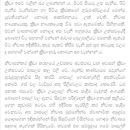
ක්‍රීඩා ඉසව් වලින් ජය ලබන්නන්‍ ය. මීටර් සියය
,
උස පැනීම
,
රිටි
පැනීම වැනිජවන හා පිටිය ක්‍රීඩකයෝ ගුරුමණ්ඩලයේ මෙන්ම
යුවතියන්ගේ නොමඳ ආකර්ශනයට ලක් වෙති. නිවාස
නායකයෙකු
,
ක්‍රීඩා නායකයෙකු වීම පවා ඇතමෙක්ට
සිහිනයකි.
එවන් වාසනාවක් නොලද අප වැනි බහුතරය ක්‍රීඩා උත්සවයේදී
බොහෝ විට සහභාගි වන්නේ ආචාර පෙලපාලියට පමනකි. ඇතැම්
විට නිවාස ඉඳිකිරීම
,
කෑම පැකට් කිරීම වැනි සුළු සුළු කටයුතු වලට
ද සහභාගි වන්නේ ක්‍රීඩා තරු නොවන අප වැන්නන් ය.
නිවාසන්තර ක්‍රීඩා තරඟයේ උච්ඡතම අවස්ථාව වන අවසන් ක්‍රීඩා
උත්සවයට පාසලම කල එලි වේ. බෑන්ඩ් කණ්ඩායම ඔවුන්ගේ
පුරුදුපුහුණුවීම් සිදු කරයි. පාසලේ ගොඩනැඟිලි අළුත්වැඩියා
කෙරේ. ගස් වල වැඩිපුර අතු පිලිවෙලට කප්පාදු කෙරෙයි. ධජ
පතාක එසැවේ. ක්‍රීඩා උලෙලේ නිවාස සෑදීම වැදගත් අංගයකි.
බොහෝ පාසල් වල දැනට සිදුවන පරිද්දෙන් ක්‍රීඩාංගනයක් කුලියට
ගෙන කූඩාරම් අටවා
,
එහි ඉදිරිපස සැරසිලි කර නිවාස සෑදීම
වෙනුවට
,
අප පාසලේ නිවාස මුළුමනින්ම ස්වාභාවික අමුද්‍රව්‍ය
යොදාගෙන ඉඳිකරන්නේ සිසු සිසුවියන් විසින්මය. හොඳම නිවාසය
සඳහාද තෑග්ගක් පිරිනැමේ. තවමත් එම සම්ප්‍රදාය ගමේ පාසල්හි