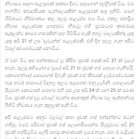
නිවාසය සඳහා සැලසුමක් සකසා දීමට ඔහුගෙන් ඉල්ලීමක් විය. මම
හාෆ්ශීට් කඩදාසියක
පැන්සලයකින් සැලසුමක් ඇඳ දුනිමි. මගේ
ජීවිතයට නිර්මාණය කල පලමු සැලැස්ම එය විය. එකල ජනප්‍රිය
නිවාස සැලැස්මක පෙනුමට
නිමැවූ එහි ප්‍රථමධාර කාමරයද
ඇතුලත්ව කාමර හතරකින් සහ පිවිසිය හැකි ඉහල මාලයකින්ද යුතු
යුතු අඩි
21
ක් උස
‘
දැවැන්ත
’
සැලැස්මකි. එහි දිග පලල ගැන අපිට
විසල් අවබෝධයක් නොවීය.
ඒ වන විට අප සන්තකයේ වූ කිසිම පුවක් ගසක් අඩි
21
ක් වූයේ
නැත. පලමු අභියෝගය වූයේ අඩි
21
ක පුවක් ගස් සොයා ගැනීමයි.
කොහෙන්දෝ සොයාගත් දිගැති පුවක් ගස් කීපයක් ලෑම්මාස්ටරයක
බැඳ හවස් ජාමායේ විදුහල තුලට ඇදගෙන එනු ලැබිනි. පොලවෙහි
සිටුවන කොටසත් සමඟම එහි මුළු උස අඩි
24
ක් හෝ
25
ක් පමණ
විය. පුවක් ගස් දුටු වේලේ පටන්ම අනෙකුත් නිවාස වල ඇත්තන්ටද
පිහිටි නිවාසය ගැන කුහුලක් ඇති විය.
අපි සැලැස්මට අනුව වලවල් කපා පුවක් ගස් ඉන්දන්නට පටන්
ගතිමු. වටේ පරිවාර පුවක් ගස් ලෙහෙසියෙන්ම සිටුවූවාට අඩි
21
පුවක් ගස්සිටුවීම ලේසි පහසු කාරණයක් වූයේ නැත. මහ රෑ මැදියම