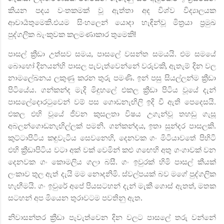
කියන පදය වංතකමක් වූ ඇත්තා අද විශ්ව විද්‍යාලයක
ආචාර්‍යතුමෙකි.එයම සිංහලෙන් යොදා හැඳින්වූ මිත්‍රයා ප්‍රමුඛ
පුද්ගලික බැංකුවක කලමණාකාර තුමෙකි!
පාසල් ක්‍රීඩා උත්සව සමය
,
පාසලේ වසන්ත සමයයි. එම සමයේ
බොහෝ දිනයන්හි පාසල පැවැත්වෙන්නේ වරුවකි
,
ඇතැම් දින වල
නාමලේඛනය ලකුණු කරන තුරු පමණි. ඉන් පසු සියල්ලන්ම ක්‍රීඩා
පිටියේය. ගන්කන්ද මැදි මිදුහලේ එකල ක්‍රීඩා පිටිය වූයේ දැන්
පාසලේදොරටුවෙන් වම් පස ගොඩනැඟිලි ඉදි වී ඇති පෙදෙසයි.
එකල එහි වූයේ ජීවන කුසලතා විෂය උගැන්වූ තහඩු ගැසූ
අබලන්ගොඩනැඟිල්ලක් පමනි. ගන්කන්දය
,
ඉතා සුන්දර පාසලකි.
කුට්ටාපිටිය කඳුවැටිය සෙවනෙහි
,
දෙනවක ගං මිටියාවතේ පිහිටි
එහි ක්‍රීඩාපිටිය වටා අක් වක් වෙමින් කළු ගඟෙහි අතු ගංගාවක් වන
දෙනවක ගං කොමලිය ගලා බසී. ගං ඉවුරක් හිමි පාසල් කීයක්
ලංකාව තුල
ඇත් දැයි මම නොදනිමි. ස්වල්පයක් බව මගේ පුද්ගලික
හැඟීමයි. ගං ඉවුරේ අපේ පියසටහන් දැන් මැකී ගොස් ඇතත්
,
මතක
සටහන් අප
මියෙන තුරාවටම පවතිනු ඇත.
නිවාසන්තර ක්‍රීඩා පැවැත්වෙන දින වලට පාසලේ තරු වන්නේ