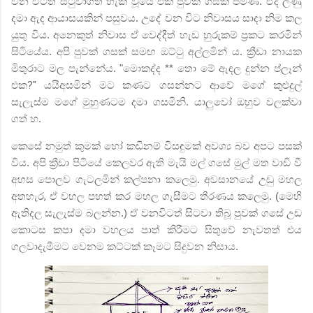
වන විටත් සිටුවාගත හැකි වූයේ එක් පුවක් ගසක් පමණි. ඒද ලණු
දමා ඇද
ආයාසයකින් පසුවය. උදේ වන විට නිවාසය සාදා නිම කල
යුතු විය. අනෙකුත් නිවාස ඒ වෙද්දීත් හැඩ හුරුකම් ප්‍රකට කරමින්
සිටියේය. අපි පුවක් ගසක් සමඟ ඔට්ටු අල්ලමින් ය. ක්‍රීඩා නායක
මිතුරාට මල පැන්නේය. "මොකද්ද ** තො මේ ඇඳල දුන්න ප්ලෑන්
එක
?"
යයිඅසමින් මට කණට ගසන්නට ආවේ මගේ කුළුදුල්
සැලැස්ම මගේ මුහුණටම දමා ගසමිනි. යාලුවෝ ඔහුව වලක්වා
ගත් හ.
කෙසේ නමුත් කුමක් හෝ කඩිනම් විසඳුමක් අවශ්‍ය බව අපට පසක්
විය. අපි ක්‍රීඩා පිටියේ කෙලවර ඇති මැයි මල් ගසේ මුල් මත වාඩි වී
අහස පොලව ගැටලමින් කල්පනා කලෙමු. අවසානයේ උඩු මහල
අතහැර
,
ඒ වහල පහත් කර මහල ගැසීමට තීරණය කලෙමු. (මෙහි
ඇතිදල සැලැස්ම බලන්න.) ඒ වනවිටත් සිටවා තිබූ පුවක් ගසේ උඩ
කොටස කපා දමා වහලය පාත් කිරීමට සිතුවේ නැවතත් එය
ගලවාදැමීමට වෙනම කට්ටක් කෑමට සිදුවන නිසාය.