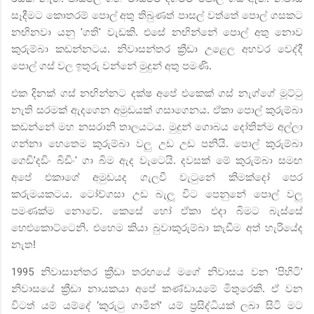
සෑදීමට කොතරම් පොල් අතු
තිබුණත් පාසල් වත්තේ පොල් ගසකට
නඟිනවා යනු
'
ගති
'
වැඩකි. එසේ නඟින්නේ පොල් අතු නොව
කුරුම්බා කඩන්නටය. නිවාසන්තර ක්‍රීඩා උළෙල අහවර වෙද්දී
පොල් ගස් වල ඉතුරු වන්නේ මුදුන් අතු පමණි.
එක දිනක් ගස් නඟින්නට දක්ෂ අපේ එකෙක් ගස් නැග්ගේ මූට්ටු
නැති සරමක් ඇදගෙන අමුඩයක් ගසාගෙනය. ඒකා පොල් කුරුම්බා
කඩන්නේ මහ නසරානි තාලයටය. මුදුන් ගොබය දෝතින්ම අල්ලා
ගන්නා හෙතෙම කුරුම්බා වලු උඩ උඩ පනියි. පොල් කුරුම්බා
ගෙඩි
'
දඩිං බිඩිං
'
ගා බිම ඇද වැටෙයි. දවසක් මේ කුරුම්බා සමඟ
අපේ එකාගේ අමුඩයද ගැලවී වැටුනේ කිමක්දෝ පෙර
කරුමයකටය. ටෝච්ගසා උඩ බැලූ විට පෙනුනේ පොල් වලු
පමණක්ම නොවේ. කෙසේ හෝ ඒකා එදා බිමට බැස්සේ
හෙළුකොට්ටෙනි. එහෙම කියා බුවාකුරුම්බා කැඩීම අත් හැරියේද
නැත!
1995
නිවාසාන්තර ක්‍රීඩා තරඟයේ මගේ නිවාසය වන
'
පිහිටි
'
නිවාසයේ ක්‍රීඩා නායකයා අපේ කණ්ඩායමේ මිතුරෙකි. ඒ වන
විටත් යම් යම්දේ
‘
කුරුටු ගාමින්
’
යම් ප්‍රසිද්ධියක් ලබා සිටි මට