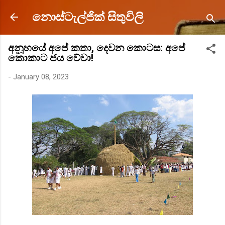
Skip to main content
නොස්ටැල්ජික් සිතුවිලි
අනූහයේ අපේ කතා, දෙවන කොටස: අපේ
කොකාට ජය වේවා!
-
January 08, 2023