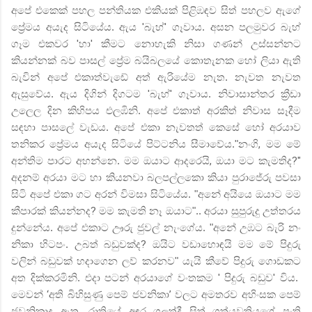
අපේ එකෙක් පහල පන්තියක එකියක් පිළිඹඳව සිත් පහලව ඇගේ
ප්‍රේමය අයැද සිටියේය. ඇය
'
බැහ්
'
ගෑවාය. අසන පලමුවර බැහ්
ගෑම
එකවර
'
හා
'
කීමට නොහැකි නිසා ගණන් උස්සන්නට
කියන්නක් බව පාසල් ප්‍රේම බයිබලයේ කොතැනක හෝ ලියා ඇති
බැවින් අපේ එකාත්වැඩේ අත් ඇරියේම නැත. නැවත නැවත
ඇසුවේය. ඇය දිගින් දිගටම
'
බැහ්
'
ගෑවාය. නිවාසාන්තර ක්‍රීඩා
උලෙල දින කිහිපය එලඹිනි. අපේ
එකාත් අරකිත් නිවාස සෑදීම
සඳහා පාසලේ වැඩය. අපේ එකා නැවතත් කෙසේ හෝ අරයාව
තනිකර ප්‍රේමය අයැද සිටියේ පිට්ටනිය
සීමාවේය."නංගි
,
මම මේ
අන්තිම පාරට අහන්නෙ. මම ඔයාට ආදරෙයි
,
ඔයා මට කැමතිද
?"
අදනම් අරයා මට හා කියනවා බලපල්ලකො
කියා පුරාජේරු පවසා
සිටි අපේ එකා ගට අරන් විමසා සිටියේය. "අනේ අයියෙ ඔයාට මම
කීපාරක් කියන්නද
?
මම කැමති නෑ ඔයාට".. අරයා සුපුරුදු උත්තරය
දුන්නේය. අපේ එකාට ඌරු ජුවල් නැංගේය. "අනේ උඹට බැරි නං
නිකා හිටපං. උබත් බඩුවක්ද
?
ඔයිට වඩාහොඳයි මම මේ පිදුරු
වලින් බඩුවක් හදාගෙන ලව් කරනව" යැයි කීවේ පිදුරු ගොඩකට
අත දික්කරමිනි. එදා පටන් අරයාගේ වංතකම
'
පිදුරු බඩුව
'
විය.
මෙවන්
‘
අති බිහිසුණු පෙම් ජවනිකා
’
වලට අමතරව අහිංසක පෙම්
ජවනිකාද ඇත. රාත්‍රියේ අඳුර ගලත්දී සිත් ගත්යුවතියගේ පංති