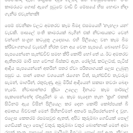
කාමරයට ගොස් ඇගේ පුටුවේ වාඩි වී මේසයේ හිස හොවා නිදා
ගැනීම එවැන්නකි!
පෙම් ජවනිකා වලට අමතරව කෑම බීමද එසමයෙහි
'
නැඟලා යන
'
වැඩකි. පාසලේ පංති කාමරයක් බැගින් එක් නිවාසයකට වෙන්
වන්නේ
සංග්‍රහ කටයුතු උදෙසාය. එහි පිලියෙල වන කෑම බීම
ක්රීඩාංගනයේ වැඩෙහි නිරත
වන අය වෙත සැපයේ. බොහෝ විට
සැපයෙන්නෙ
සැන්ඩ්විච් සමඟ කිරි කෝපි හෝ තේ ය. ඊට අමතරව
ඇතිතරම් මාරි සහ වේෆස් බිස්කට් ඇත. රෝල්ස්
,
කට්ලට්ස්
,
පැටිස්
ආදිය
සැපයෙන්නේ අතරින් පතර ඒවා පරිත්‍යාගයක් ලෙස ලැබුනු
පසුව ය. පාන් තොග වශයෙන් රැගෙන විත්
,
සැන්ඩ්විච් තැවරුම
සැමන්
,
මාගරින්
,
රතුළූණු
,
අමු මිරිස් ආදියෙන් සකසා තවරා බෙදා
හැරේ. නිවාසාන්තර ක්‍රීඩා උලෙල දිනයට කෑම පාර්සල්
සැකසෙන්නේද ඒඅයුරින් ම ය. කෑම සෑදෙන තැන
'
ක්‍රශ්
'
එකක්
සිටීනම් ඇය විසින් පිලියෙල කර දෙන කෝපි කෝප්පයක් බී
අමෘතය බිව්වාක් මෙන් සිහිනවිමන් අතරේ සැරිසරන්නෝ ද වූහ.
එලෙස කෙතරම් රසමසවුළු ඇතත්
,
අපිට කුරුම්බා ගෙඩියක් පොල්
ගෙඩියක් පලා පොල් වතුර
,
කුරුම්බා වතුර බොන්නාක් මෙන් අමා
රසක් නැත. පාසලේ ගඟ මායිමේ දිගටම පොල් ගස් ඇත. නිවාස