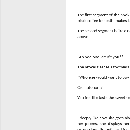
The first segment of the book i
black coffee beneath, makes i
The second segment is like a da
above.
“An odd one, aren’t you?”
The broker flashes a toothless
“Who else would want to buy 
Crematorium?
You feel like taste the sweetne
I deeply like how she goes abo
her poems, she displays her 
expressions. Sometimes I feel 