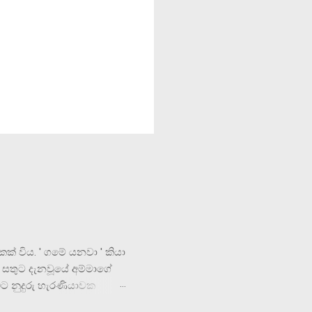
කක් විය. ' ගමේ යනවා ' කියා
 සතුට දැනවූයේ අම්මාගේ
ට නුදුරු හැරණියාවක
නසක් නොමැතිව තවමත් ඇතත් ,