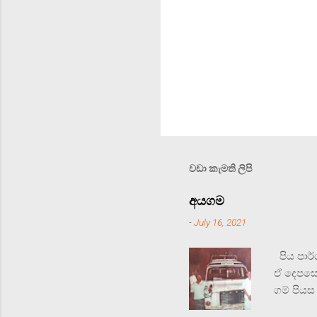
වඩා කැමති ලිපි
අයගම
-
July 16, 2021
පිය පාර්
ඒ දෙපසෙ
ගම් පිය
පාලමින් 