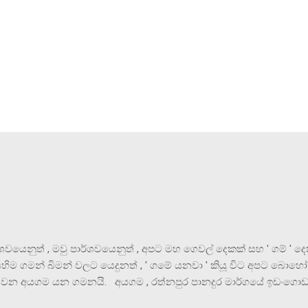
ශවයෙනුත් , මවු පාර්ශවයෙනුත් , අපට මහ ගෙවල් දෙකක් සහ ' ගම් ' දෙ
හිම ගමන් බිමන් වලට යෙදුනත් , ' ගමේ යනවා ' කියූ විට අපට බොහෝ
ස වන අයගම යන ගමනයි. අයගම , රත්නපුර පානදුර මාර්ගයේ ඉඩංගොඩ
හැරී කිලෝමීටර් 14 ක් ගිය විට හමුවන ගම් පියසකි. ඒ ගම , වැඩි වෙ