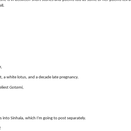
ll.
r,
, a white lotus, and a decade late pregnancy.
eliest
Gotami,
 into Sinhala, which I'm going to post separately.
!