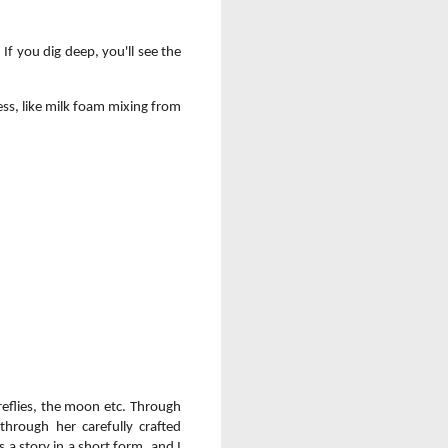
 If you dig deep, you'll see the
ness, like milk foam mixing from
ireflies, the moon etc. Through
through her carefully crafted
 a story in a short form, and I