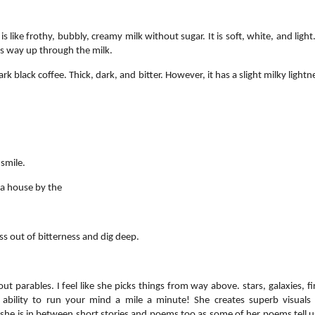
s like frothy, bubbly, creamy milk without sugar. It is soft, white, and light.
ts way up through the milk.
rk black coffee. Thick, dark, and bitter. However, it has a slight milky light
 smile.
a house by the
ss out of bitterness and dig deep.
ut parables. I feel like she picks things from way above. stars, galaxies, f
ability to run your mind a mile a minute! She creates superb visuals 
she is in between short stories and poems too as some of her poems tell us