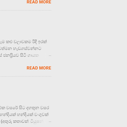
READ MORE
ැන් ඒ ගමෙහි නැත. අයගම
ාමට අපි පිටත් වන්නේ
 එනතුරු රිදීවිට හංදියේ
ාවක් නොවූයෙන් , ඒ එළවළු
ට දැන් , ගෙන යාමි බටු
ට විහිළුද කරයි.
ෑම කළු වලාවකම රිදී ඉරක්
ේ වත්මන හැඩගස්වන්නට
ජනප්‍රියව සිටි ගායක
 , චන්ද්‍රලේඛා පෙරේරා
READ MORE
ෂණ සමයේදී යම් පසුබෑමක්
ානේ ටයර් සෑයවල් ඉඳිවුන
ගී සාහිත්‍යයක් බිහි විය.
ය හෙවී රටේ තත්ත්වය
්වයට පත් වූයේ එකවරම මෙනි.
ර සිටම හඳුනාගත හැක්කේ
ෙන් එක වසරේ සිට දහතුන වසර
්දියක් හන්දියක් වංගුවක්
(අතුරු කතාවක්: ටියුෂන්