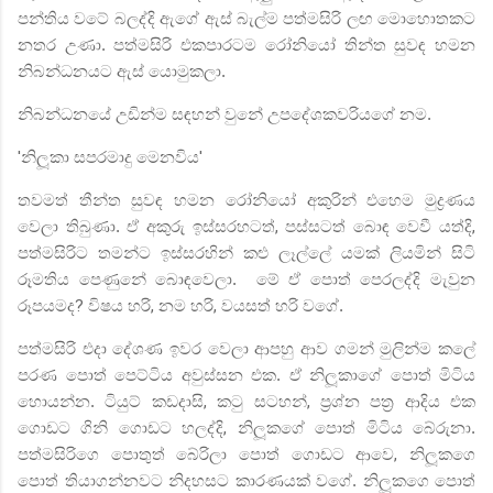
පන්තිය වටේ බලද්දි ඇගේ ඇස් බැල්ම පත්මසිරි ලඟ මොහොතකට
නතර උණා. පත්මසිරි එකපාරටම රෝනියෝ තින්ත සුවඳ හමන
නිබන්ධනයට ඇස් යොමුකලා.
නිබන්ධනයේ උඩින්ම සඳහන් වුනේ උපදේශකවරියගේ නම.
'
නිලූකා සපරමාදු මෙනවිය
'
තවමත් තීන්ත
සුවඳ හමන රෝනියෝ අකුරින් එහෙම මුද්‍රණය
වෙලා තිබුණා. ඒ අකුරු ඉස්සරහටත්
,
පස්සටත් බොඳ වෙවී යත්දි
,
පත්මසිරිට තමන්ට ඉස්සරහින් කළු ලෑල්ලේ යමක් ලියමින් සිටි
රූමතිය පෙණුනේ බොඳවෙලා.
මේ ඒ පොත් පෙරලද්දි මැවුන
රූපයමද
?
විෂය හරි
,
නම හරි
,
වයසත් හරි වගේ.
පත්මසිරි එදා දේශණ ඉවර වෙලා ආපහු ආව ගමන් මුලින්ම කලේ
පරණ පොත් පෙට්ටිය අවුස්සන එක. ඒ නිලූකාගේ පොත් මිටිය
හොයන්න. ටියුට් කඩදාසි
,
කටු සටහන්
,
ප්‍රශ්න පත්‍ර ආදිය එක
ගොඩට ගිනි ගොඩට හලද්දි
,
නිලූකගේ පොත් මිටිය බේරුනා.
පත්මසිරිගෙ පොතුත් බේරිලා පොත් ගොඩට ආවෙ
,
නිලූකගෙ
පොත් තියාගන්නවට නිදහසට කාරණයක් වගේ. නිලූකගෙ පොත්