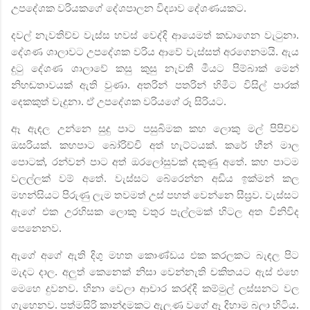
උපදේශක වරියකගේ දේශපාලන විද්‍යාව දේශණයකට.
දවල් නැවතිච්ච වැස්ස හවස් වෙද්දි ආයෙමත් කඩාගෙන වැටුනා.
දේශණ ශාලාවට උපදේශක වරිය ආවේ වැස්සත් අරගෙනමයි. ඇය
දුටු දේශණ ශාලාවේ කසු කුසු නැවතී මීයට පිම්බාක් මෙන්
නිහඬතාවයක් ඇති වුණා. අතරින් පතරින් හිමීට විසිල් පාරක්
දෙකකුත් වැදුනා. ඒ උපදේශක වරියගේ රූ සිරියට.
ඈ ඇඳල උන්නෙ සුදු පාට පසුබිමක කහ ලොකු මල් පිපිච්ච
ඔසරියක්. කහපාට බෝරිච්චි අත් හැට්ටයක්. කරේ හීන් මාල
පොටක්
,
රන්වන් පාට අත් ඔරලෝසුවක් දකුණු අතේ. කහ පාටම
වලල්ලක් වම් අතේ. වැස්සට බේරෙන්න අඩිය ඉක්මන් කල
මහන්සියට පිරුණු ලැම තවමත් උස් පහත් වෙන්නෙ සීඝ්‍රව. වැස්සට
ඇගේ එක උරහිසක ලොකු වතුර පැල්ලමක් හිටල අත විනිවිද
පෙනෙනව.
ඇගේ අගේ ඇති දිගු මහත කොණ්ඩය එක කරලකට බැඳල පිට
මැදට දාල. අලුත් කෙනෙක් නිසා වෙන්නැති චකිතයට ඇස් එහෙ
මෙහෙ දුවනව. හිනා වෙලා ආචාර කරද්දි කම්මුල් ලස්සනට වල
ගැහෙනව. පත්මසිරි කාන්දමකට ඇලුණ වගේ ඈ දිහාම බලා හිටිය.