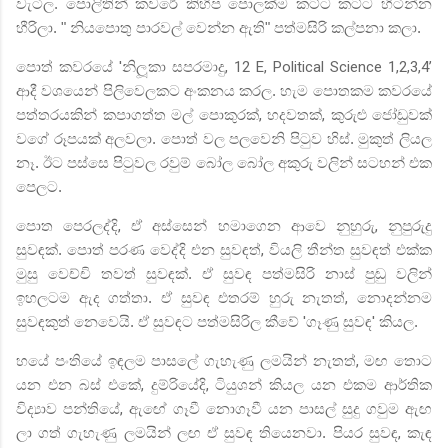
වැටිල. පොලිතින් කවරේ කිහිප පොලක්ම කට්ට කට්ට හිටින්න
හීරිලා. " නියපොතු පාරවල් වෙන්න ඇති" පත්මසිරි කල්පනා කලා.
පොත් කවරයේ
'
නිලූකා සපරමාදු
, 12 E,
Political Science
1,2,3,4’
ආදී වශයෙන් පිලිවෙලකට අංකනය කරල. හැම පොතකම කවරයේ
පත්තරයකින් කපාගත්ත මල් පොකුරක්
,
හදවතක්
,
කුරුළු ජෝඩුවක්
වගේ රූපයක් අලවලා. පොත් වල පලවෙනි පිටුව හිස්. මුකුත් ලියල
නෑ. ඊට පස්සෙ පිටුවල රවුම් බෝල බෝල අකුරු වලින් සටහන් එක
පෙලට.
පොත පෙරලද්දි
,
ඒ අස්සෙන් හමාගෙන ආවෙ නුහුරු
,
නුපුරුදු
සුවඳක්. පොත් පරණ වෙද්දි එන සුවඳත්
,
වියලි තීන්ත සුවඳත් එක්ක
මුසු වෙච්චි තවත් සුවඳක්. ඒ සුවඳ පත්මසිරි නාස් පුඬු වලින්
ඉහලටම ඇද ගත්තා. ඒ සුවඳ එතරම් හුරු නැතත්
,
නොදන්නම
සුවඳකුත් නෙවෙයි. ඒ සුවඳට පත්මසිරිල කීවේ
'
ගෑණු සුවඳ
'
කියල.
හයේ පංතියේ ඉඳලම පාසලේ ගැහැණු ලමයින් නැතත්
,
මඟ තොට
යන එන බස් එකේ
,
දුම්රියේදි
,
ටියුශන් කියල යන එකම ආර්තික
විද්‍යාව පන්තියේ
,
ඇඟේ ගෑවී නොගෑවී යන පාසල් සුදු ගවුම ඇඟ
ලා ගත් ගැහැණු ලමයින් ලඟ ඒ සුවඳ තියෙනවා. පියර සුවඳ
,
කැඳ