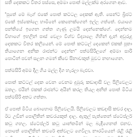
සති දෙකකට විතර පස්සෙ
,
අම්මා පොත් මල්ලක්ම අරගෙන ආව.
"
පුතේ මේ බෑග් එකේ පොත් කට්ටල දෙකක් ඇති. සෙන්ට් බ්‍රිජට්
එකේ ඉස්කෝලෙ හාමිනේ කෙනෙක්ගෙන් ඉල්ල ගත්තේ. එයාගෙ
පන්තියේ ඉගෙන ගත්ත ගෑණු ලමයි දෙන්නෙක්ගේ. දෙන්නම
විභාගේ ඉහලින් පාස් වෙලා විශ්ව විද්‍යාලෙ ගිහින් දැන් අවුරුදු
දෙකකට විතර කලියෙන්. මේ පොත් කට්ටල් දෙකෙන් එකක් පුතා
තියාගෙන අනික රාජන්ට දෙන්න" පත්මසිරිලගේ අම්මා සාරි
පොටින් පවන් සලන ගමන් කීවෙ සිනාවකුත් මුවට නඟාගෙන.
පත්මසිරි අම්ම දීල ගිය මල්ල දිග හැරලා බැළුවා.
පොත් කට්ටල් දෙක වෙන වෙනම දුඹුරු කඩාදාසි වල පිලිවෙලට
ඔතල. එයින් එකක් රාජන්ට අයින් කරල තියල අනිත් පොත් මිටිය
පත්මසිරි අතට ගත්තා.
ඒ පොත් මිටිය බොහොම පිලිවෙලයි. පිලිවෙලට කඩදාසි කවර දාල
,
ඊට උඩින් පොලිතින් කවරයකුත් දාල. ඇතුල් පැත්තෙන් ස්ටේප්ලර්
කටු ගහල. ස්ටේප්ලර් කටු යාන්තමින් මල බැඳීගෙනත් එනව.
පොතේ පොලිතින් කවරේ අත්වලට ගෙවිලා
,
නාරටියෙන් රැළි රැළි