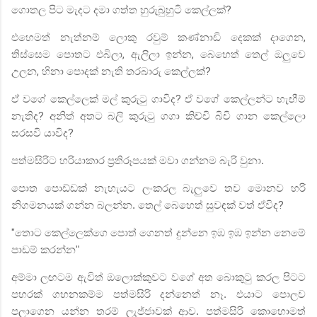
ගොතල පිට මැදට දමා ගත්ත හුරුබුහුටි කෙල්ලක්
?
එහෙමත් නැත්නම් ලොකු රවුම් කණ්නාඩි දෙකක් දාගෙන
,
තිස්සෙම පොතට එබිලා
,
ඇලිලා ඉන්න
,
බෙහෙත් තෙල් ඔලුවෙ
උලන
,
හිනා පොදක් නැති තරබාරු කෙල්ලක්
?
ඒ වගේ කෙල්ලෙක් මල් කුරුටු ගාවිද
?
ඒ වගේ කෙල්ලන්ට හැඟීම්
නැතිද
?
අනිත් අතට බලි කුරුටු ගගා කිච්චි බිචි ගාන කෙල්ලො
සරසවි යාවිද
?
පත්මසිරිට හරියාකාර ප්‍රතිරූපයක් මවා ගන්නම බැරි වුනා.
පොත පොඩ්ඩක් නැහැයට ලංකරල බැලුවෙ තව මොනව හරි
නිගමනයක් ගන්න බලන්න. තෙල් බෙහෙත් සුවඳක් වත් ඒවිද
?
"
තොට කෙල්ලෙක්ගෙ පොත් ගෙනත් දුන්නෙ ඉඹ ඉඹ ඉන්න නෙමේ
පාඩම් කරන්න"
අම්මා ලඟටම ඇවිත් ඔලොක්කුවට වගේ අත බොකුටු කරල පිටට
පහරක් ගහනකම්ම පත්මසිරි දන්නෙත් නෑ. එයාට පොලව
පලාගෙන යන්න තරම් ලැජ්ජාවක් ආව. පත්මසිරි කොහොමත්