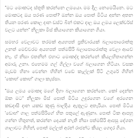
"
මට මොකටද ස්තූති කරන්නෙ ලමයො. මම දීල නෙමෙයිනෙ. මට
මොකටද ඔය පරණ පොත්
?
ඔන්න ඔය පොත් මිටිය අන්න අතන
තියන පරණ කොල දාන ඩස්ට් බින් එකට දාල ඔය ලමය ලෙක්චර්ස්
වලට යන්න" නිලූකා මිස් කියාගෙන කියාගෙන ගියා.
සමහර වෙලාවට තරමක් අයහපත් ප්‍රතිචාරයක් බලාපොරොත්තු
උනත් මෙච්චරම අයහපත් පත්මසිරි බලාපොරොත්තු වෙලා ආවේ
නෑ. ඒ නිසා එතනින් එහාට මොකද්ද කරන්නේ කියලහිතාගන්න
අමාරු උනා. එහෙමම ගල් ගිල්ලා වගේ බලාගෙන හිටියා. වසක
මැඩම් හිනා වෙන්න හිහින් වඩේ කෑල්ලක් පිටි
උගුරේ ගිහින්
'
කොහ් කොහ්
'
ගාලා කැස්සා.
"
ඔය ලමය මොකද මගේ දිහා බලාගෙන කරන්නෙ. කෝ දෙන්න
ඕක මට" නිලූකා මිස් පොත් මිටිය උදුරගෙන වගේ අරගෙන
කඩදාසි දාන යකඩ කුණු බාල්දිය ඇතුලට අතෑරියා. පොත් මිටිය
'
ඩොහ්
'
ගාල පත්මසිරිගේ හිත පතුලේ ඇණුනා. පොත් ටික ආපහු
ගන්න හිතුනත්
,
කරන්න දෙයක් නැති නිසා පත්මසිරි ආපසු දේශන
ශාලාවට ගිහින්
,
පොත් මල්ලත් අරන් රාජන්ට කියල ගෙදර ගියා.