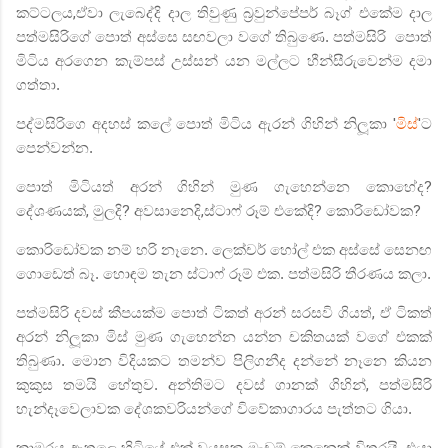
කට්ටලය
,
ඒවා ලැබෙද්දි දාල තිවුණු බ්‍රවුන්පේපර් බෑග් එකේම දාල
පත්මසිරිගේ පොත් අස්සෙ සඟවලා වගේ තිබුණෙ. පත්මසිරි
පොත්
මිටිය අරගෙන කැම්පස් උස්සන් යන මල්ලට හීන්සීරුවෙන්ම දමා
ගත්තා.
පද්මසිරිගෙ අදහස් කලේ පොත් මිටිය ඇරන් ගිහින් නිලූකා
'
මිස්
'
ට
පෙන්වන්න.
පොත් මිටියත් අරන් ගිහින් මුණ ගැහෙන්නෙ කොහේද
?
දේශණයක්
,
මුලදි
?
අවසානෙදි
,
ස්ටාෆ් රූම් එකේදි
?
කොරිඩෝවක
?
කොරිඩෝවක නම් හරි නෑනෙ. ලෙක්චර් හෝල් එක අස්සේ සෙනඟ
ගොඩෙත් බෑ. හොඳම තැන ස්ටාෆ් රූම් එක. පත්මසිරි තීරණය කලා.
පත්මසිරි දවස් කීපයක්ම පොත් ටිකත් අරන් සරසවි ගියත්
,
ඒ ටිකත්
අරන් නිලූකා මිස් මුණ ගැහෙන්න යන්න චකිතයක් වගේ එකක්
තිබුණා. මොන විදියකට තමන්ව පිලිගනීද දන්නේ නෑනෙ කියන
කුකුස තමයි හේතුව. අන්තිමට දවස් ගානක් ගිහින්
,
පත්මසිරි
හැන්දෑවෙලාවක දේශකවරියන්ගේ විවේකාගාරය පැත්තට ගියා.
කාමරය ඇතුලෙ හිටියේ එක් වයසක මැඩම් කෙනෙක් විතරයි. එයා