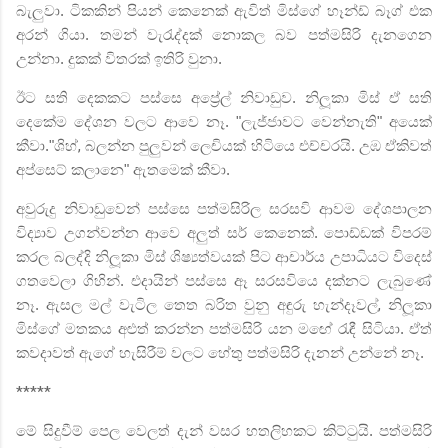
බැලුවා. ටිකකින් පියන් කෙනෙක් ඇවිත් මිස්ගේ හෑන්ඩ් බෑග් එක
අරන් ගියා. තමන් වැරැද්දක් නොකල බව පත්මසිරි දැනගෙන
උන්නා. දුකක් විතරක් ඉතිරි වුනා.
ඊට සති දෙකකට පස්සෙ අප්‍රේල් නිවාඩුව. නිලූකා මිස් ඒ සති
දෙකේම දේශන වලට ආවෙ නෑ. "ලැජ්ජාවට වෙන්නැති" අයෙක්
කීවා."ශිහ්
,
බලන්න පුලුවන් ලෙචියක් හිටියෙ එච්චරයි. උඹ ඒකිවත්
අප්සෙට් කලානෙ" ඇතමෙක් කීවා.
අවුරුදු නිවාඩුවෙන් පස්සෙ පත්මසිරිල සරසවි ආවම දේශපාලන
විද්‍යාව උගන්වන්න ආවෙ අලුත් සර් කෙනෙක්. පොඩ්ඩක් විපරම්
කරල බලද්දි නිලූකා මිස් ශිෂ්‍යත්වයක් පිට ආචාර්ය උපාධියට විදෙස්
ගතවෙලා ගිහින්. එදායින් පස්සෙ ඈ සරසවියෙ දක්නට ලැබුණේ
නෑ. ඇසල මල් වැටිල තෙත බරිත වුනු අඳුරු හැන්දෑවල්
,
නිලූකා
මිස්ගේ මතකය අළුත් කරන්න පත්මසිරි යන මඟේ රැඳී සිටියා. ඒත්
කවදාවත් ඇගේ හැසිරීම් වලට හේතු පත්මසිරි දැනන් උන්නේ නෑ.
*****
මේ සිදුවීම් පෙල වෙලත් දැන් වසර හතලිහකට කිට්ටුයි. පත්මසිරි