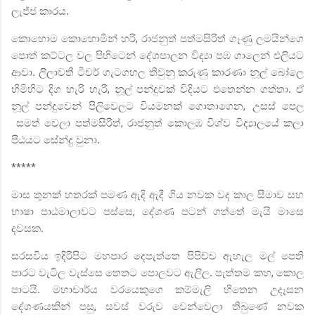
ලැජ්ජ කාරය.
කොහොම කොහොමින් හරි
,
රාජනුත් පත්මසිරිත් ගෑණු ලමයින්ගෙ
පොත් කට්ටල වල පිහිටෙන් දේශපාලන විද්‍යා පඹ ගාලෙන් එලියට
ආවා. ලීලාවතී ටීචර් ගැටගහල තිවුනු කරුණු කාරණා නූල් බෝලෙ
හිමිහිට දිග හැරි හැරී
,
නූල් පන්දුවක් විදියට එතෙන්න ගත්තා. ඒ
නූල් පන්දුවෙන් පිලිවෙලට වියමනක් ගොතාගෙන
,
උසස් පෙල
සමත් වෙලා පත්මසිරිත්
,
රාජනුත් කොලඹ විශ්ව විද්‍යාලයේ කලා
පීඨයට සේන්දු වුනා.
*****
මාස තුනක් හතරක් පමණ ඇදි ඇදී ගිය නවක වද කාල සීමාව සහ
භාෂා පාඨමාලාවට පස්සෙ
,
දේශණ පටන් ගත්තේ මැයි මාසෙ
දවසක.
සරසවිය ඉදිරිපිට මහපාර දෙපැත්තෙ පිපිච්ච ඇහැල මල් පෙති
පාරට වැටිල වැස්සෙ තෙතට පොලවට ඇලිල. පැත්තම කහ
,
කොල
පාටයි. මහාචාර්ය වරයෙකුගෙ කම්මැලි හිතෙන උදෑසන
දේශණයකින් පසු
,
සවස් වරුව වෙන්වෙලා තිබුණේ නවක