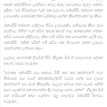
අතක් පත්මසිරිගෙ උරහිසට තට්ටු කරල අවධානය ඉල්ලා ගත්තා.
මුදිතා. "මේ පිටිපස්සෙ ෆෑන් එක වැඩ නෑ පත්මසිරි. ඉස්සරහ ඉන්න
ලමයෙක්ට පොඩ්ඩක් ඒක වැඩිකරල දාන්න කියන්නකො" ඈ කීවා.
පත්මසිරි ඉස්සරහ පේලියෙ හිටිය ලමයෙක්ට පණිවුඩේ කීවා. එයා
නැඟිටල ගිහින් ෆෑන් ස්විච්
'
කටස් කටස්
'
ගාල කරකවන්න ගත්තා.
ස්විච් ගොඩේ අපිලිවෙල නිසා හරි ස්විච් එක හොයන්න ලේසි නෑ.
පත්මසිරි
'
අතින් පයින්
'
හරි ස්විච් එක හිටගෙන ඉන්න ලමයට
පෙන්වන්න උත්සාහ කලා.
ලෑල්ලෙ සටහනක් ලියමින් සිටි නිලූකා මිස් ඒ වෙලාවෙම දේශන
ශාලාව දෙසට හැරුණා.
"
මොකද පත්මසිරි ඔය අතපය විසි කර කර කරන්නෙ
?
හැම
තිස්සෙම ඔය වගේ කඩාකප්පල්කාරී වැඩම නේද ඔය ලමයා
කරන්නෙ
?
මම දවස් කීපයක්ම බැලුවා ඔව්වම තමා වැඩේ. අනිත්
අයට ලෙක්චර් එක අහගන්න දීල බැහැල යනව යන්න"
නිලූකා මිස්
මහ හයියෙන් කඩා පැන්නා. මුලු ශාලාවම පත්මසිරි දිහාවට
හැරුණා.