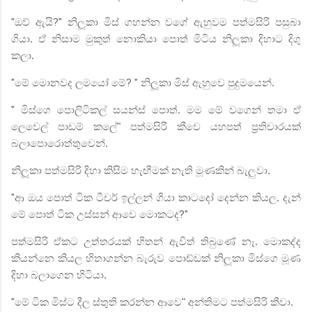
"
ඔව් ඇයි
?"
නිලූකා මිස් ගහන්න වගේ ඇහුවම පත්මසිරි පසුබා
ගියා. ඒ නිසාම මුකුත් නොකියා පොත් මිටිය නිලූකා දිහාට දිගු
කලා.
"
මේ මොනවද ලමයෝ මේ
? "
නිලූකා මිස් ඇහුවෙ පුදුමයෙන්.
"
මිස්ගෙ පොලිටිකල් සයන්ස් පොත්. මම මේ වගෙන් තමා ඒ
ලෙවෙල් පාඩම් කලේ" පත්මසිරි කීවෙ යහපත් ප්‍රතිචාරයක්
බලාපොරොත්තුවෙන්.
නිලූකා පත්මසිරි දිහා කිසිම හැඟීමක් නැති මූණකින් බැලුවා.
"
ආ ඔය පොත් ටික ටීචර් ඉල්ලන් ගියා කාටදෝ දෙන්න කියල. දැන්
මේ පොත් ටික උස්සන් ආවෙ මොකටද
?"
පත්මසිරි ඒකට උත්තරයක් හිතන් ඇවිත් තිබුණේ නෑ. මොකද්ද
කියන්නෙ කියල හිතාගන්න බැරුව පොඩ්ඩක් නිලූකා මිස්ගෙ මූණ
දිහා බලාගෙන හිටියා.
"
මේ ටික මිස්ට දීල ස්තුති කරන්න ආවෙ" අන්තිමට පත්මසිරි කීවා.