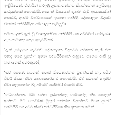
ඉංග්‍රිසියෙන්. ඒවායින් කරුණු උකහාගන්නව කියන්නෙත් ලේසිපාසු
කටයුත්තක් නොවෙයි. අනෙක් විෂයයන් තුනම වැඩි ආයාසයකින්
තොරව
,
ආත්ම විශ්වාසයෙන් ඉගෙන ගනිද්දී
,
දේශපාලන විද්‍යාව
විතරක් පත්මසිරිලා පඹගාලක පැටලුවා.
පඹගාලෙන් ඇති වූ ව්‍යාකූලත්වය
,
පත්මසිරි ගෙ අම්මටත් තේරුණා.
ඇය සාමාන්‍ය පෙල ගුරුවරියක්.
"
දැන් උඹලගෙ ගැටළුව දේශපාලන විද්‍යාවට සටහන් නැති එක
එනද මගෙ පුතේ
?"
අම්මා පද්මසිරිගෙන් ඇහුවෙ එහෙම ඇති වූ
කතාබහක් අතරතුරේදි.
"
ඔව් අම්මෙ. සටහන් පොත් තියෙනවනම් ප්‍රශ්ණයක් නෑ. අපිට
ටීචර් කියන ඒවා නොතෙරෙනව නොවෙයි. ඒත් සටහන් නැතිව
ඒවා ගලපගන්න බෑ අම්මෙ" පත්මසිරි එහෙම කීව.
"
හිටහන්කො. මම දන්න ඉස්කෝලෙ හාමිනේල කීප පොලක්
ඉන්නව. මම පොඩ්ඩක් මුකුත් කරන්න බලන්නම් මගෙ පුතේ"
පත්මසිරි ගෙ අම්ම කීවේ පත්මසිරිගෙ හිස අතගාන ගමන්.