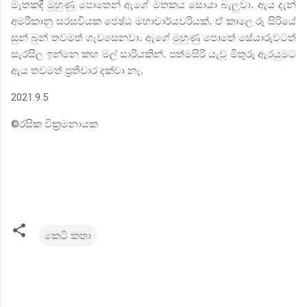
මෑතකදී මුහුණු පොතෙන් ඇගේ මතකය සොයා බැලුවා. ඇය දැන්
අමරිකානු සරසවියක ජෙෂ්ඨ මහාචාර්යවරියක්. ඒ කාලෙ රූ සිරියේ
සුන් බුන් තවමත් ගැවසෙනවා. ඇගේ මුහුණු පොතේ සේයාරුවටත්
සැරසිල ඉන්නෙ කහ මල් සාරියකින්. පත්මසිරි යැවූ මිතුරු ඇරයුමට
ඇය තවමත් ප්‍රතිචාර දක්වා නෑ.
2021.9.5
©
රසික වික්‍රමනායක
කෙටි කතා
C
o