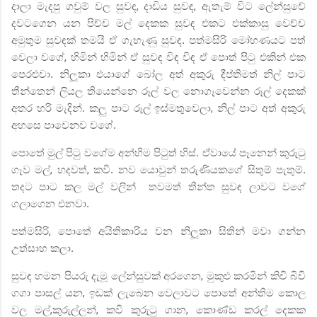
දාලා මැදපු ගවුම් වල සුවඳ
,
දාඩිය සුවඳ
,
ඇතැම් විට ලේන්සුවේ
දවටගෙන යන පිච්ච මල් දෙකක සුවඳ
එකට
එක්කාසු වෙච්ච
අමුතුම සුවඳක් තමයි ඒ ගැහැණු සුවඳ. පත්මසිරි මෝහණයට පත්
වෙලා වගේ
,
හිමින් හිමින් ඒ සුවඳ විඳ විඳ ඒ පොත් පිටු එකින් එක
පෙරළුවා. නිලූකා එයාගේ බෝල අත් අකුරු දීප්තිමත් නිල් පාට
තීන්තෙන් ලියල තියෙන්නෙ රූල් වල නොගෑවෙන්න රූල් දෙකක්
අතර හරි මැදින්. කලු පාට රූල් ඉස්මතුවෙලා
,
නිල් පාට අත් අකුරු
අහසෙ පාවෙනව වගේ.
පොතේ මුල් පිටු වගේම අන්හිම පිටුත් හිස්. ඒවායේ පෑනෙන් කුරුටු
ගෑව මල්
,
හදවත්
,
කවි. නව යොවුන් තරුණියකගේ සිතුම් පැතුම්.
තදට පාට කල මල් වලින්
තවමත් තීන්ත සුවඳ ලාවට වගේ
ගලාගෙන එනවා.
පත්මසිරි
,
පොතේ අයිතිකාරිය වන නිලූකා සිතින් මවා ගන්න
උත්සාහ කලා.
සුවඳ හමන පියරු දැමූ ලේන්සුවක් අරගෙන
,
මුකුළු කරමින් කිචි බිචි
ගගා පාසල් යන
,
ඉඩක් ලැබෙන වෙලාවට පොතේ අන්තිම කොල
වල මල්
,
කුරුල්ලන්
,
කවි කුරුටු ගාන
,
කොණ්ඩ කරල් දෙකක