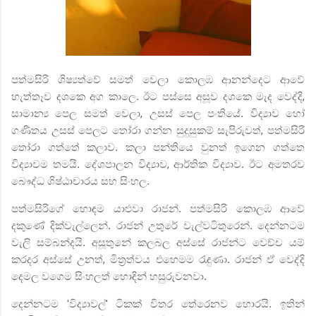
පත්මසිරි
ශිෂ්‍යත්වේ සමත් වෙලා කොලඹ ආනන්දෙට ආවේ
හැත්තෑව දශකෙ අග කාලෙ. ඊට පස්සෙ අසූව දශකෙ මැද වෙද්දි
,
සාමාන්‍ය පෙල සමත් වෙලා
,
උසස් පෙල පංතියේ. විද්‍යාව හෝ
ගණිතය උසස් පෙලට තෝරා ගන්න සුදුසුකම් සැපිරුවත්
,
පත්මසිරි
තෝරා ගත්තේ කලාව. කලා පන්තියෙ වුනත් ඉගෙන ගත්තෙ
විද්‍යාවම තමයි. දේශපාලන විද්‍යාව
,
ආර්තික විද්‍යාව. ඊට අමතරව
බෞද්ධ ශිෂ්ඨාචාරය සහ සිංහල.
පත්මසිරිගේ හොඳම යාළුවා රාජන්. පත්මසිරි කොලඹ ආවේ
දකුණේ දික්වැල්ලෙන්. රාජන් උතුරේ වැල්වටිතුරෙන්. දෙන්නටම
වැලි සම්බන්දයි. අසූතුනේ කලබල අස්සේ රාජන්ට වෙච්ච යම්
කරදර අස්සේ උනත්
,
මිත්‍රත්වය එහෙමම රැඳුණා. රාජන් ඒ වෙද්දි
දෙමල වගෙම සිංහලත් හොඳින් හසුරුවනවා.
දෙන්නටම
'
විද්‍යාවල්
'
ටිකක් විතර තේරෙනව හොරයි. ඉතින්