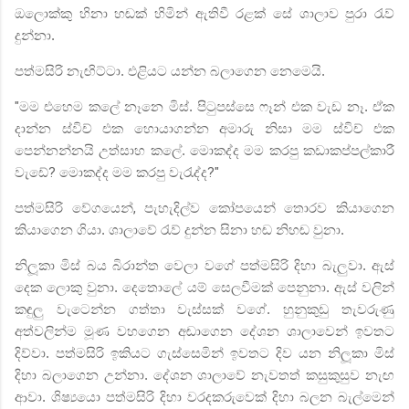
ඔලොක්කු හිනා හඬක් හිමින් ඇතිවී රළක් සේ ශාලාව පුරා රැව්
දුන්නා.
පත්මසිරි නැඟිට්ටා. එළියට යන්න බලාගෙන නෙමෙයි.
"
මම එහෙම කලේ නෑනෙ මිස්. පිටුපස්සෙ ෆෑන් එක වැඩ නෑ. ඒක
දාන්න ස්විච් එක හොයාගන්න අමාරු නිසා මම ස්විච් එක
පෙන්නන්නයි උත්සාහ කලේ. මොකද්ද මම කරපු කඩාකප්පල්කාරී
වැඩේ
?
මොකද්ද මම කරපු වැරැද්ද
?"
පත්මසිරි වේගයෙන්
,
පැහැදිල්ව කෝපයෙන් තොරව කියාගෙන
කියාගෙන ගියා. ශාලාවේ රැව් දුන්න සිනා හඬ නිහඬ වුනා.
නිලූකා මිස් බය බිරාන්ත වෙලා වගේ පත්මසිරි දිහා බැලුවා. ඇස්
දෙක ලොකු වුනා. දෙතොලේ යම් සෙලවීමක් පෙනුනා. ඇස් වලින්
කඳුලු වැටෙන්න ගත්තා වැස්සක් වගේ. හුනුකුඩු තැවරුණු
අත්වලින්ම මූණ වහගෙන අඬාගෙන දේශන ශාලාවෙන් ඉවතට
දිව්වා. පත්මසිරි ඉකියට ගැස්සෙමින් ඉවතට දිව යන නිලූකා මිස්
දිහා බලාගෙන උන්නා. දේශන ශාලාවේ නැවතත් කසුකුසුව නැඟ
ආවා. ශිෂ්‍යයො පත්මසිරි දිහා වරදකරුවෙක් දිහා බලන බැල්මෙන්