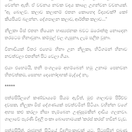
වෙන්න ඇති. ඒ වචනය නවක වදය කාලෙ උගන්වන වචනයක්.
"ඈ බොලව්. කලාව කලානම් එතන කොහෙද විද්‍යාවක්
?
කෝ
කියපියව් බලන්න. දේශපාලන කලාව
,
ආර්තික කලාව..."
නිලූකා මිස් එතන තියෙන හාස්‍යජනක බවට ඔරොත්තු නොදෙන
තරමටම හිනාවුනා. කම්මුල් වල ගැසුනා
,
ලැම සලිත වුනා.
විනාඩියක් විතර එහෙම හිනා උන නිලූකා
,
හිටිගමන් හිනාව
නවත්වලා එතනින් පිට වෙලා ගියා.
එයා එහෙමයි
,
තනි පංගලමෙ අහම්බෙන් හමු උනාම පෙනවන
හිතවත්කම
,
සෙනඟ දෙනෝදාහක් මැද්දේ නෑ.
*****
පත්මසිරිලගේ කණ්ඩායමේ සීයම ඇවිත්
,
මුළු ශාලාවම පිරිච්ච
දවසක
,
නිලූකා මිස් දේශණයක් පවත්වමින් සිටියා. වහින්න වගේ
අහස කළු කරලා නිසා තැම්බෙන උණුසුමකින් දාඩිය ගලනවා.
ශාලාවේ පැරණි විදුලි පංකා බොහොමයක්
'
කරස් කරස්
'
හඬින් වැඩ.
පත්මසිරිත්
,
රාජනුත් සිටියේ විදුලිපංකාවක් යට. පිටුපසින් එබුණු