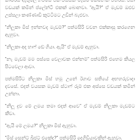
වඩයක් කමින් ප්ලේන්ටී එකක් බොනවා. "ඇයි
?"
ඒ මැඩම් ඔළුව
උස්සලා කණ්ණාඩි කුට්ටිමට උඩින් බැළුවා.
"
නිලූකා මිස් ඉන්නවද මැඩම්
?"
පත්මසිරි වචන එක්කාසු කරගෙන
ඇහුවා.
"
නිලූකා අද හාෆ් ඩේ ගියා. ඇයි" ඒ මැඩම් ඇහුවා.
"
නෑ මැඩම් මම පස්සෙ වෙලාවක එන්නම්" පත්මසිරි එහෙම කියල
පිටවෙලා ආවා.
පත්මසිරිට නිලූකා මිස් හමු උනේ ඊගාව සතියේ අඟහරුවාදා
දවසේ. එදත් වයසක මැඩම් ස්ටාෆ් රූම් එක අස්සෙ වඩයක් කමින්
උන්නා.
"
නිලූ දුව මේ ලමය තමා එදත් ආවෙ" ඒ මැඩම් නිලූකා මැඩම්ට
කීවා.
"
ඇයි මේ ලමය
?"
නිලූකා මිස් ඇහුවා.
“
මිස් සෙන්ට් බ්‍රිජට් එකේද
?"
පත්මසිරි දෙගිඩියාවකින් ඇහුවා.