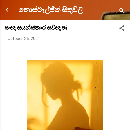
Skip to main content
නොස්ටැල්ජික් සිතුවිලි
සංඥා සයන්ස්කාර සවිඥාණ
-
October 25, 2021