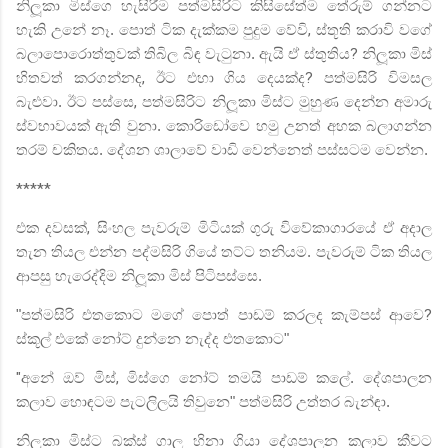
නිලූකා මිස්ගෙ හැසිරීම පත්මසිරිට කිසිසේත්ම තේරුම් ගන්නට
හැකි උනේ නෑ. පොත් ටික දැක්කම පුදුම වේවි
,
ස්තූති කරාවි වගේ
බලාපොරොත්තුවක් තිබිල බිඳ වැටුනා. ඇයි ඒ ස්තුතිය
?
නිලූකා මිස්
හිතවත් කරගන්නද
,
ඊට එහා ගිය දෙයක්ද
?
පත්මසිරි විමසල
බැළුවා. ඊට පස්සෙ
,
පත්මසිරිට නිලූකා මිස්ට මුහුණ දෙන්න අමාරු
ස්වභාවයක් ඇති වුනා. කොරිඩෝවෙ හමු උනත් අහක බලාගන්න
තරම් චකිතය. දේශන ශාලාවේ වාඩි වෙන්නෙත් පස්සටම වෙන්න.
*****
එක දවසක්
,
සිංහල පැවරුම් මිටියක් ගුරු විවේකාගාරයේ ඒ අදාල
තැන තියල එන්න පද්මසිරි ගියේ තට්ට තනියම. පැවරුම් ටික තියල
ආපසු හැරෙද්දිම නිලූකා මිස් පිටිපස්සෙ.
"පත්මසිරි එතකොට මගේ පොත් පාඩම් කරලද කැම්පස් ආවෙ
?
ස්කූල් එකේ නෝට් දුන්නෙ නැද්ද එතකොට"
"
අනේ ඔව් මිස්
,
මිස්ගෙ නෝට් තමයි පාඩම් කලේ. දේශපාලන
කලාව හොඳටම පැටලිලයි තිවුනෙ" පත්මසිරි උත්තර බැන්ඳා.
නිලූකා මිස්ට බක්ස් ගාල හිනා ගියා දේශපාලන කලාව කීවට