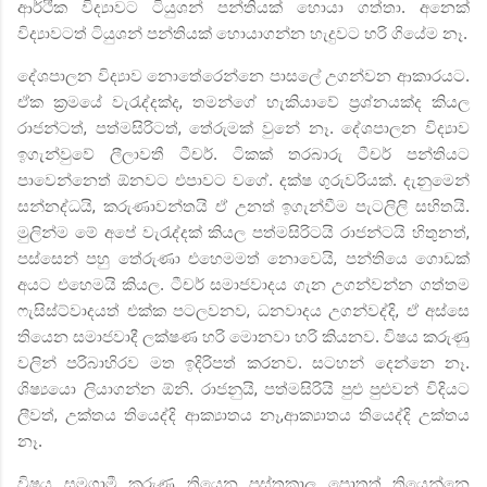
ආර්ථික විද්‍යාවට ටියුශන් පන්තියක් හොයා ගත්තා. අනෙක්
විද්‍යාවටත් ටියුශන් පන්තියක් හොයාගන්න හැදුවට හරි ගියේම නෑ.
දේශපාලන විද්‍යාව නොතේරෙන්නෙ පාසලේ උගන්වන ආකාරයට.
ඒක ක්‍රමයේ වැරැද්දක්ද
,
තමන්ගේ හැකියාවේ ප්‍රශ්නයක්ද කියල
රාජන්ටත්
,
පත්මසිරිටත්
,
තේරුමක් වුනේ නෑ. දේශපාලන විද්‍යාව
ඉගැන්වුවේ ලීලාවතී ටීචර්. ටිකක් තරබාරු ටීචර් පන්තියට
පාවෙන්නෙත් ඕනවට එපාවට වගේ. දක්ෂ ගුරුවරියක්. දැනුමෙන්
සන්නද්ධයි
,
කරුණාවන්තයි ඒ උනත් ඉගැන්වීම පැටලිලි සහිතයි.
මුලින්ම මේ අපේ වැරැද්දක් කියල පත්මසිරිටයි රාජන්ටයි හිතුනත්
,
පස්සෙන් පහු තේරුණා එහෙමමත් නොවෙයි
,
පන්තියෙ ගොඩක්
අයට එහෙමයි කියල. ටීචර් සමාජවාදය ගැන උගන්වන්න ගත්තම
ෆැසිස්ට්වාදයත් එක්ක පටලවනව
,
ධනවාදය උගන්වද්දි
,
ඒ අස්සෙ
තියෙන සමාජවාදී ලක්ෂණ හරි මොනවා හරි කියනව. විෂය කරුණු
වලින් පරිබාහිරව මත ඉදිරිපත් කරනව. සටහන් දෙන්නෙ නෑ.
ශිෂ්‍යයො ලියාගන්න ඕනි. රාජනුයි
,
පත්මසිරියි පුළු පුළුවන් විදියට
ලීවත්
,
උක්තය තියෙද්දි ආක්‍යාතය නෑ
,
ආක්‍යාතය තියෙද්දි උක්තය
නෑ.
විෂය සමගාමී කරුණු තියෙන පුස්තකාල පොතුත් තියෙන්නෙ